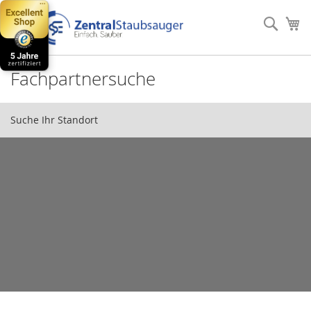
Direkt
zum
Such
Me
Inhalt
Fachpartnersuche
Suche Ihr Standort