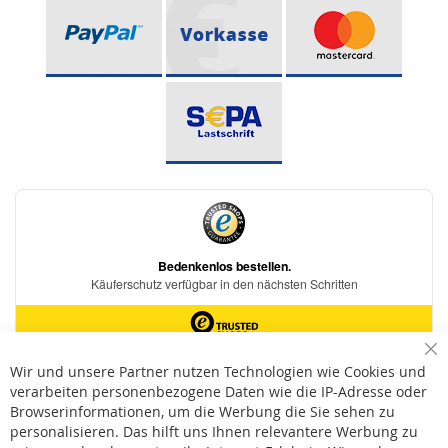
Sc
Wir und unsere Partner nutzen Technologien wie Cookies und
verarbeiten personenbezogene Daten wie die IP-Adresse oder
* Bei der Lieferung auf deutsche Inseln wird ein Inselzuschlag von 15,00 € auf die
Versandkosten erhoben.
Browserinformationen, um die Werbung die Sie sehen zu
personalisieren. Das hilft uns Ihnen relevantere Werbung zu