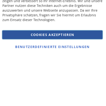
zeigen und verbessert so Ihr Internet-Erlebnis. Wir und unsere
AGB
Partner nutzen diese Techniken auch um die Ergebnisse
Widerruf
auszuwerten und unsere Webseite anzupassen. Da wir Ihre
Privatsphäre schätzen, fragen wir Sie hiermit um Erlaubnis
Versandkosten
zum Einsatz dieser Technologien.
Datenschutz
Impressum
COOKIES AKZEPTIEREN
Kontakt
Copyright © 2026 SSE Zentralstaubsauger
BENUTZERDEFINIERTE EINSTELLUNGEN