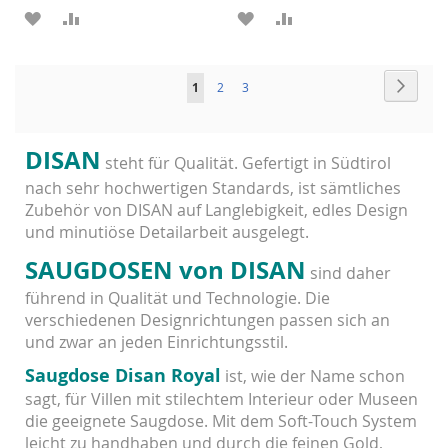
ZUR
ZUR
ZUR
ZUR
WUNSCHLISTE
VERGLEICHSLISTE
WUNSCHLISTE
VERGLEICHSLISTE
Seite
HINZUFÜGEN
HINZUFÜGEN
HINZUFÜGEN
HINZUFÜGEN
Seite
Weiter
Sie
Seite
Seite
1
2
3
lesen
gerade
DISAN
steht für Qualität. Gefertigt in Südtirol
Seite
nach sehr hochwertigen Standards, ist sämtliches
Zubehör von DISAN auf Langlebigkeit, edles Design
und minutiöse Detailarbeit ausgelegt.
SAUGDOSEN von DISAN
sind daher
führend in Qualität und Technologie. Die
verschiedenen Designrichtungen passen sich an
und zwar an jeden Einrichtungsstil.
Saugdose Disan Royal
ist, wie der Name schon
sagt, für Villen mit stilechtem Interieur oder Museen
die geeignete Saugdose. Mit dem Soft-Touch System
leicht zu handhaben und durch die feinen Gold,