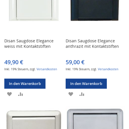
Disan Saugdose Elegance
Disan Saugdose Elegance
weiss mit Kontaktstiften
anthrazit mit Kontaktstiften
49,90 €
59,00 €
Inkl. 19% Steuern
,
zzgl.
Versandkosten
Inkl. 19% Steuern
,
zzgl.
Versandkosten
In den Warenkorb
In den Warenkorb
ZUR
ZUR
ZUR
ZUR
WUNSCHLISTE
VERGLEICHSLISTE
WUNSCHLISTE
VERGLEICHSLISTE
HINZUFÜGEN
HINZUFÜGEN
HINZUFÜGEN
HINZUFÜGEN