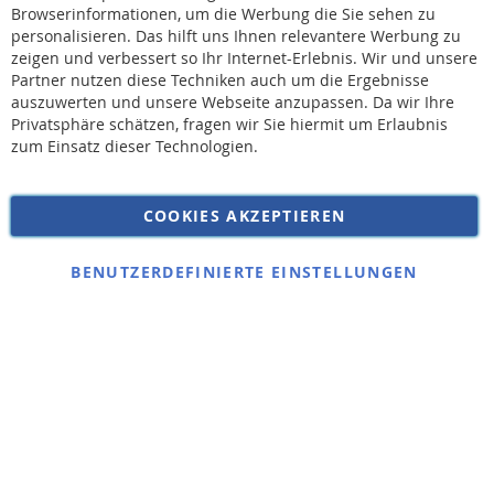
Browserinformationen, um die Werbung die Sie sehen zu
personalisieren. Das hilft uns Ihnen relevantere Werbung zu
* Bei der Lieferung auf deutsche Inseln wird ein Inselzuschlag von 15,00 € auf die
Versandkosten erhoben.
zeigen und verbessert so Ihr Internet-Erlebnis. Wir und unsere
Partner nutzen diese Techniken auch um die Ergebnisse
auszuwerten und unsere Webseite anzupassen. Da wir Ihre
AGB
Privatsphäre schätzen, fragen wir Sie hiermit um Erlaubnis
Widerruf
zum Einsatz dieser Technologien.
Versandkosten
Datenschutz
COOKIES AKZEPTIEREN
Impressum
Kontakt
BENUTZERDEFINIERTE EINSTELLUNGEN
Copyright © 2026 SSE Zentralstaubsauger