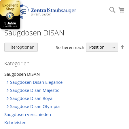
Direkt
zum
Such
Me
Inhalt
Saugdosen DISAN
In
Filteroptionen
Sortieren nach
ab
Re
Kategorien
Saugdosen DISAN
Saugdosen Disan Elegance
Saugdose Disan Majestic
Saugdose Disan Royal
Saugdose Disan Olympia
Saugdosen verschieden
Kehrleisten