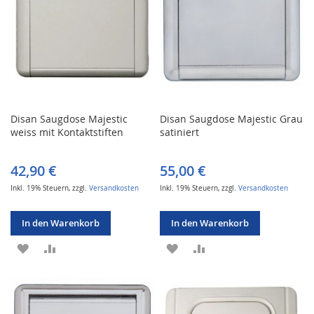
Disan Saugdose Majestic
Disan Saugdose Majestic Grau
weiss mit Kontaktstiften
satiniert
42,90 €
55,00 €
Inkl. 19% Steuern
,
zzgl.
Versandkosten
Inkl. 19% Steuern
,
zzgl.
Versandkosten
In den Warenkorb
In den Warenkorb
ZUR
ZUR
ZUR
ZUR
WUNSCHLISTE
VERGLEICHSLISTE
WUNSCHLISTE
VERGLEICHSLISTE
HINZUFÜGEN
HINZUFÜGEN
HINZUFÜGEN
HINZUFÜGEN