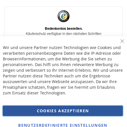
Sc
Wir und unsere Partner nutzen Technologien wie Cookies und
verarbeiten personenbezogene Daten wie die IP-Adresse oder
Browserinformationen, um die Werbung die Sie sehen zu
personalisieren. Das hilft uns Ihnen relevantere Werbung zu
* Bei der Lieferung auf deutsche Inseln wird ein Inselzuschlag von 15,00 € auf die
Versandkosten erhoben.
zeigen und verbessert so Ihr Internet-Erlebnis. Wir und unsere
Partner nutzen diese Techniken auch um die Ergebnisse
auszuwerten und unsere Webseite anzupassen. Da wir Ihre
AGB
Privatsphäre schätzen, fragen wir Sie hiermit um Erlaubnis
Widerruf
zum Einsatz dieser Technologien.
Versandkosten
Datenschutz
COOKIES AKZEPTIEREN
Impressum
Kontakt
BENUTZERDEFINIERTE EINSTELLUNGEN