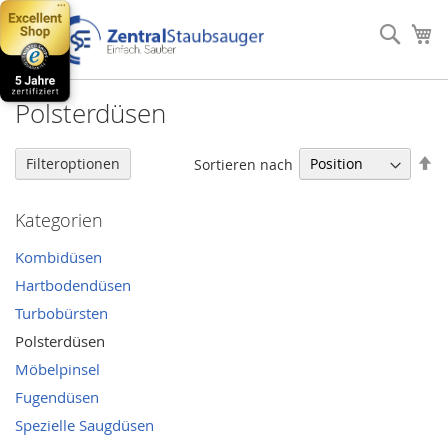
Direkt
zum
Such
Me
Inhalt
Polsterdüsen
In
Filteroptionen
Sortieren nach
ab
Re
Kategorien
Kombidüsen
Hartbodendüsen
Turbobürsten
Polsterdüsen
Möbelpinsel
Fugendüsen
Spezielle Saugdüsen