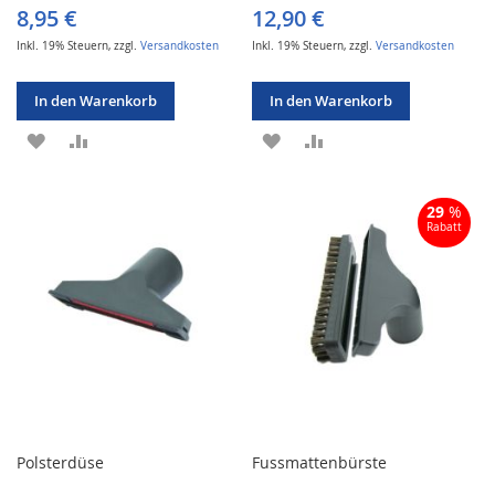
8,95 €
12,90 €
Inkl. 19% Steuern
,
zzgl.
Versandkosten
Inkl. 19% Steuern
,
zzgl.
Versandkosten
In den Warenkorb
In den Warenkorb
ZUR
ZUR
ZUR
ZUR
WUNSCHLISTE
VERGLEICHSLISTE
WUNSCHLISTE
VERGLEICHSLISTE
29
%
HINZUFÜGEN
HINZUFÜGEN
HINZUFÜGEN
HINZUFÜGEN
Rabatt
Polsterdüse
Fussmattenbürste