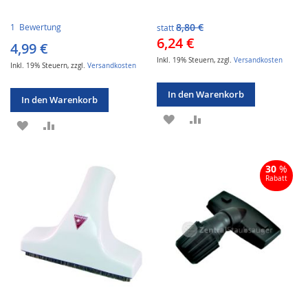
8,80 €
1
Bewertung
statt
Sonderangebot
6,24 €
4,99 €
Inkl. 19% Steuern
,
zzgl.
Versandkosten
Inkl. 19% Steuern
,
zzgl.
Versandkosten
In den Warenkorb
In den Warenkorb
ZUR
ZUR
ZUR
ZUR
WUNSCHLISTE
VERGLEICHSLISTE
WUNSCHLISTE
VERGLEICHSLISTE
HINZUFÜGEN
HINZUFÜGEN
30
%
HINZUFÜGEN
HINZUFÜGEN
Rabatt