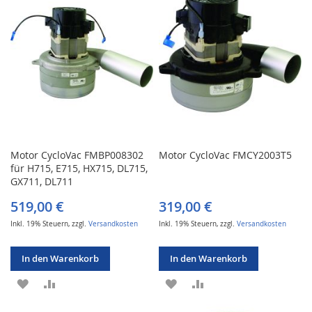
Motor CycloVac FMBP008302
Motor CycloVac FMCY2003T5
für H715, E715, HX715, DL715,
GX711, DL711
519,00 €
319,00 €
Inkl. 19% Steuern
,
zzgl.
Versandkosten
Inkl. 19% Steuern
,
zzgl.
Versandkosten
In den Warenkorb
In den Warenkorb
ZUR
ZUR
ZUR
ZUR
WUNSCHLISTE
VERGLEICHSLISTE
WUNSCHLISTE
VERGLEICHSLISTE