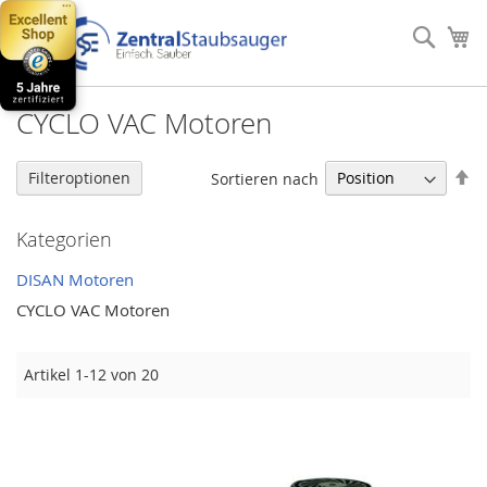
Direkt
zum
Such
Me
Inhalt
CYCLO VAC Motoren
In
Filteroptionen
Sortieren nach
ab
Re
Kategorien
DISAN Motoren
CYCLO VAC Motoren
Artikel
1
-
12
von
20