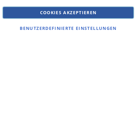
Datenschutz
COOKIES AKZEPTIEREN
Impressum
Kontakt
BENUTZERDEFINIERTE EINSTELLUNGEN
Copyright © 2026 SSE Zentralstaubsauger