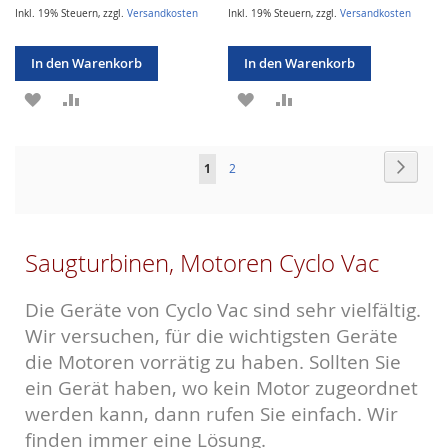
Inkl. 19% Steuern
,
zzgl.
Versandkosten
Inkl. 19% Steuern
,
zzgl.
Versandkosten
In den Warenkorb
In den Warenkorb
ZUR
ZUR
ZUR
ZUR
WUNSCHLISTE
VERGLEICHSLISTE
WUNSCHLISTE
VERGLEICHSLISTE
Seite
HINZUFÜGEN
HINZUFÜGEN
HINZUFÜGEN
HINZUFÜGEN
Seite
Weiter
Sie
Seite
1
2
lesen
gerade
Saugturbinen, Motoren Cyclo Vac
Seite
Die Geräte von Cyclo Vac sind sehr vielfältig.
Wir versuchen, für die wichtigsten Geräte
die Motoren vorrätig zu haben. Sollten Sie
ein Gerät haben, wo kein Motor zugeordnet
werden kann, dann rufen Sie einfach. Wir
finden immer eine Lösung.