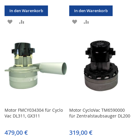
In den Warenkorb
In den Warenkorb
ZUR
ZUR
ZUR
ZUR
WUNSCHLISTE
VERGLEICHSLISTE
WUNSCHLISTE
VERGLEICHSLISTE
HINZUFÜGEN
HINZUFÜGEN
HINZUFÜGEN
HINZUFÜGEN
Motor FMCY034304 für Cyclo
Motor CycloVac TM6590000
Vac DL311, GX311
für Zentralstaubsauger DL200
479,00 €
319,00 €