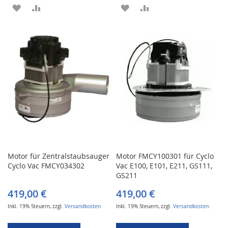
ZUR
ZUR
ZUR
ZUR
WUNSCHLISTE
VERGLEICHSLISTE
WUNSCHLISTE
VERGLEICHSLISTE
HINZUFÜGEN
HINZUFÜGEN
HINZUFÜGEN
HINZUFÜGEN
Motor für Zentralstaubsauger
Motor FMCY100301 für Cyclo
Cyclo Vac FMCY034302
Vac E100, E101, E211, GS111,
GS211
419,00 €
419,00 €
Inkl. 19% Steuern
,
zzgl.
Versandkosten
Inkl. 19% Steuern
,
zzgl.
Versandkosten