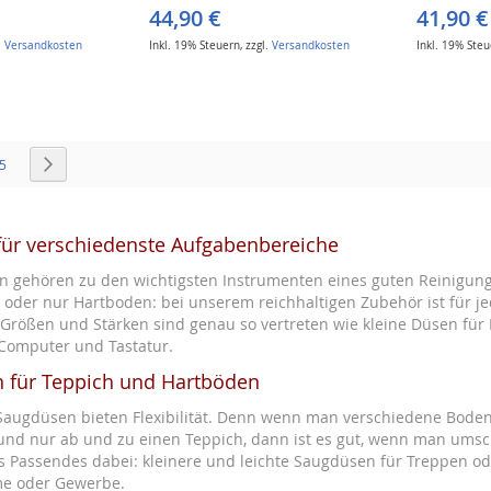
44,90 €
41,90 €
.
Versandkosten
Inkl. 19% Steuern
,
zzgl.
Versandkosten
Inkl. 19% Ste
Seite
e
Seite
Seite
Weiter
5
ür verschiedenste Aufgabenbereiche
 gehören zu den wichtigsten Instrumenten eines guten Reinigungs
oder nur Hartboden: bei unserem reichhaltigen Zubehör ist für je
Größen und Stärken sind genau so vertreten wie kleine Düsen für 
Computer und Tastatur.
 für Teppich und Hartböden
augdüsen bieten Flexibilität. Denn wenn man verschiedene Boden
t, und nur ab und zu einen Teppich, dann ist es gut, wenn man umsch
 Passendes dabei: kleinere und leichte Saugdüsen für Treppen ode
me oder Gewerbe.