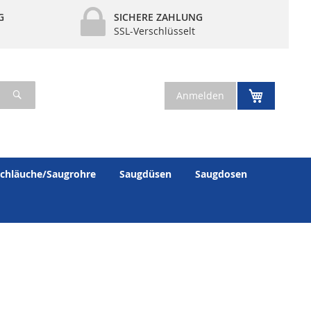
G
SICHERE ZAHLUNG
SSL-Verschlüsselt
Suche
Mein War
Anmelden
chläuche/Saugrohre
Saugdüsen
Saugdosen