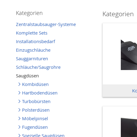
Kategorien
Kategorien
Zentralstaubsauger-Systeme
Komplette Sets
Installationsbedarf
Einzugschläuche
Sauggarnituren
Schläuche/Saugrohre
Saugdüsen
Kombidüsen
K
Hartbodendüsen
Turbobürsten
Polsterdüsen
Möbelpinsel
Fugendüsen
Spezielle Saugdüsen