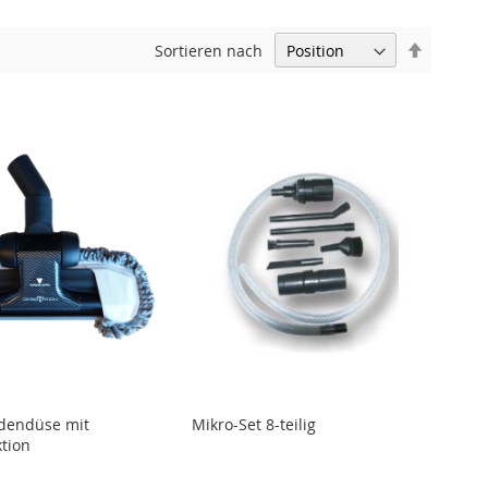
In
Sortieren nach
absteige
Reihenfo
dendüse mit
Mikro-Set 8-teilig
tion