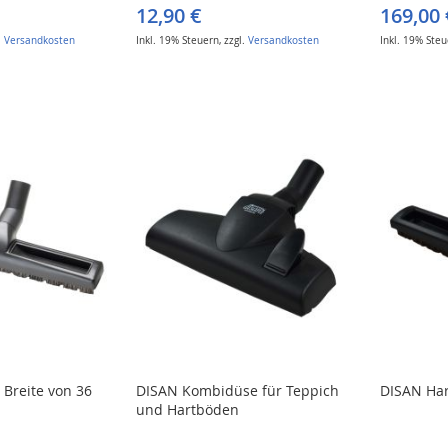
12,90 €
169,00 
.
Versandkosten
Inkl. 19% Steuern
,
zzgl.
Versandkosten
Inkl. 19% Ste
Breite von 36
DISAN Kombidüse für Teppich
DISAN Ha
und Hartböden