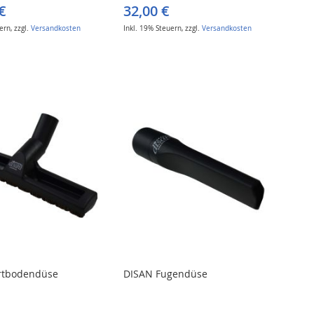
€
32,00 €
uern
,
zzgl.
Versandkosten
Inkl. 19% Steuern
,
zzgl.
Versandkosten
rtbodendüse
DISAN Fugendüse