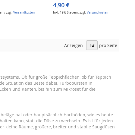
4,90 €
uern
,
zzgl.
Versandkosten
Inkl. 19% Steuern
,
zzgl.
Versandkosten
Anzeigen
pro Seite
systems. Ob für große Teppichflächen, ob für Teppich
de Situation das Beste dabei. Turbobürsten in
Ecken und Kanten, bis hin zum Mikroset für die
beläge hat oder hauptsächlich Hartböden, wie es heute
alten kann, statt die Düse zu wechseln. Es ist für jeden
r kleine Räume, größere, breiter und stabile Saugdüsen