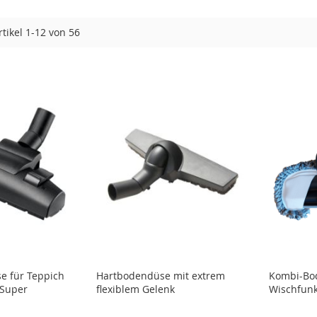
rtikel
1
-
12
von
56
e für Teppich
Hartbodendüse mit extrem
Kombi-Bo
 Super
flexiblem Gelenk
Wischfunk