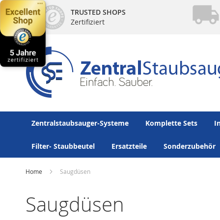
Direkt
TRUSTED SHOPS
zum
Zertifiziert
Inhalt
Zentralstaubsauger-Systeme
Komplette Sets
I
Filter- Staubbeutel
Ersatzteile
Sonderzubehör
Home
Saugdüsen
Saugdüsen