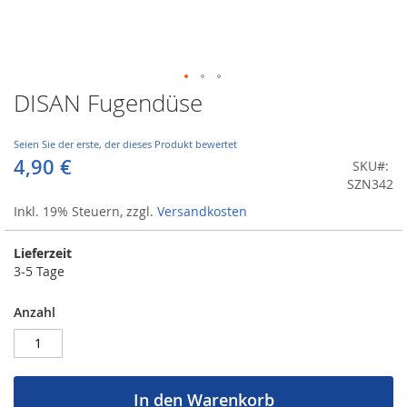
DISAN Fugendüse
Zum
Anfang
der
Seien Sie der erste, der dieses Produkt bewertet
Bildergalerie
4,90 €
SKU
springen
SZN342
Inkl. 19% Steuern
,
zzgl.
Versandkosten
Lieferzeit
3-5 Tage
Anzahl
In den Warenkorb