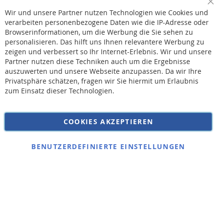
Sc
Wir und unsere Partner nutzen Technologien wie Cookies und
verarbeiten personenbezogene Daten wie die IP-Adresse oder
Browserinformationen, um die Werbung die Sie sehen zu
personalisieren. Das hilft uns Ihnen relevantere Werbung zu
* Bei der Lieferung auf deutsche Inseln wird ein Inselzuschlag von 15,00 € auf die
Versandkosten erhoben.
zeigen und verbessert so Ihr Internet-Erlebnis. Wir und unsere
Partner nutzen diese Techniken auch um die Ergebnisse
auszuwerten und unsere Webseite anzupassen. Da wir Ihre
AGB
Privatsphäre schätzen, fragen wir Sie hiermit um Erlaubnis
Widerruf
zum Einsatz dieser Technologien.
Versandkosten
Datenschutz
COOKIES AKZEPTIEREN
Impressum
Kontakt
BENUTZERDEFINIERTE EINSTELLUNGEN
Copyright © 2026 SSE Zentralstaubsauger