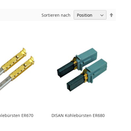
In
Sortieren nach
absteige
Reihenfo
hlebürsten ER670
DISAN Kohlebürsten ER680