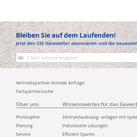
Bleiben Sie auf dem Laufenden!
Jetzt den SSE Newsletter abonnieren und die neuesten
Anmeldung
zum
Newsletter:
Vertriebspartner Kontakt Anfrage
Fachpartnersuche
Über uns
Wissenswertes für das Gewer
Philosophie
Zentralstaubsaug- anlagen mit Sys
Planung
Individuelle Lösungen
Service
Effizient Sparen