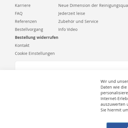
Karriere
Neue Dimension der Reinigungsqual
FAQ
Jederzeit leise
Referenzen
Zubehör und Service
Bestellvorgang
Info Video
Bestellung widerrufen
Kontakt
Cookie Einstellungen
Wir und unser
Daten wie die
personalisier
Internet-Erle
auszuwerten u
Sie hiermit u
* Bei der Lieferung auf deutsche Inseln wird ein Inselzuschlag von 15,00 € 