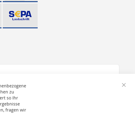
onenbezogene
Schli
ehen zu
rt so Ihr
Ergebnisse
n, fragen wir