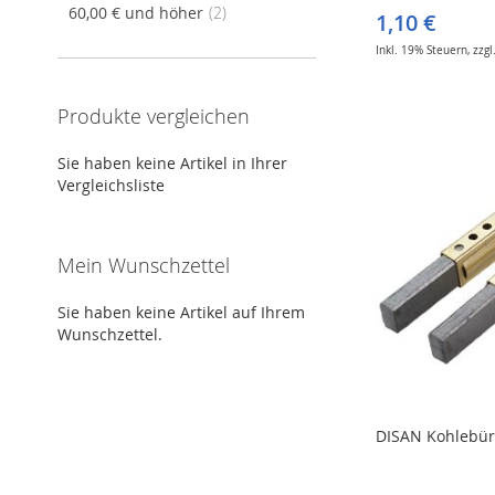
Artikel
60,00 €
und höher
2
1,10 €
Inkl. 19% Steuern
,
zzgl
In den Warenkorb
In den Warenkorb
In den Warenkorb
In den Warenkorb
Produkte vergleichen
ZUR
ZUR
ZUR
ZUR
Sie haben keine Artikel in Ihrer
WUNSCHLISTE
ZUR
WUNSCHLISTE
ZUR
WUNSCHLISTE
ZUR
WUNSCHLISTE
ZUR
Vergleichsliste
HINZUFÜGEN
VERGLEICHSLISTE
HINZUFÜGEN
VERGLEICHSLISTE
HINZUFÜGEN
VERGLEICHSLISTE
HINZUFÜGEN
VERGLEICHSLISTE
HINZUFÜGEN
HINZUFÜGEN
HINZUFÜGEN
HINZUFÜGEN
Mein Wunschzettel
Sie haben keine Artikel auf Ihrem
Wunschzettel.
DISAN Kohlebür