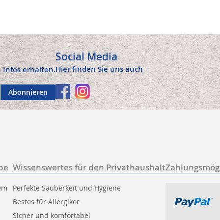
Social Media
Hier finden Sie uns auch
 Infos erhalten.
Abonnieren
be
Wissenswertes für den Privathaushalt
Zahlungsmögl
tem
Perfekte Sauberkeit und Hygiene
Bestes für Allergiker
Sicher und komfortabel