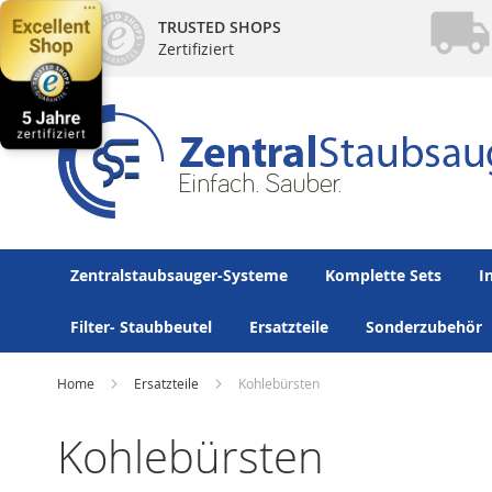
Direkt
TRUSTED SHOPS
zum
Zertifiziert
Inhalt
Zentralstaubsauger-Systeme
Komplette Sets
I
Filter- Staubbeutel
Ersatzteile
Sonderzubehör
Home
Ersatzteile
Kohlebürsten
Kohlebürsten