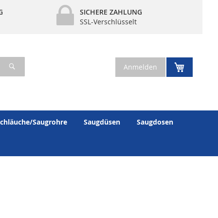
G
SICHERE ZAHLUNG
SSL-Verschlüsselt
Suche
Mein War
Anmelden
chläuche/Saugrohre
Saugdüsen
Saugdosen