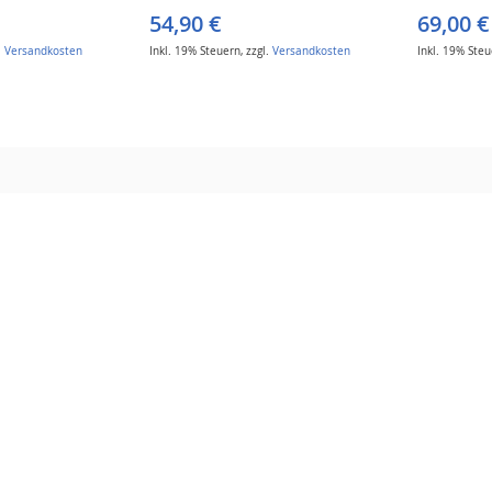
54,90 €
69,00 €
.
Versandkosten
Inkl. 19% Steuern
,
zzgl.
Versandkosten
Inkl. 19% Ste
Seite
e
ter