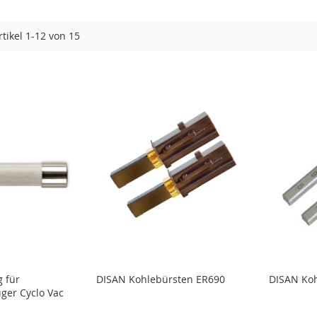
rtikel
1
-
12
von
15
 für
DISAN Kohlebürsten ER690
DISAN Ko
ger Cyclo Vac