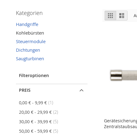
Kategorien
Ansicht
Raster
Liste
A
als
Handgriffe
Kohlebürsten
Steuermodule
Dichtungen
Saugturbinen
Filteroptionen
PREIS
Artikel
0,00 €
-
9,99 €
1
Artikel
20,00 €
-
29,99 €
2
Gerätesicherung
Artikel
30,00 €
-
39,99 €
5
Zentralstaubsau
Artikel
50,00 €
-
59,99 €
5