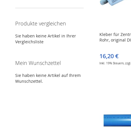
Produkte vergleichen
Kleber für Zent
Sie haben keine Artikel in Ihrer
Rohr, original 
Vergleichsliste
16,20 €
Mein Wunschzettel
Inkl. 19% Steuern
,
zzgl
ZUR
ZUR
In den Warenkorb
In den Warenkorb
Sie haben keine Artikel auf Ihrem
Wunschzettel.
WUNSCHLISTE
ZUR
WUNSCHLISTE
ZUR
ZUR
ZUR
HINZUFÜGEN
VERGLEICHSLISTE
HINZUFÜGEN
VERGLEICHSLISTE
WUNSCHLISTE
ZUR
WUNSCHLISTE
ZUR
HINZUFÜGEN
HINZUFÜGEN
HINZUFÜGEN
VERGLEICHSLISTE
HINZUFÜGEN
VERGLEICHSLISTE
HINZUFÜGEN
HINZUFÜGEN