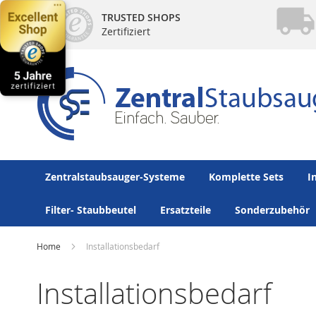
Direkt
TRUSTED SHOPS
zum
Zertifiziert
Inhalt
Zentralstaubsauger-Systeme
Komplette Sets
I
Filter- Staubbeutel
Ersatzteile
Sonderzubehör
Home
Installationsbedarf
Installationsbedarf