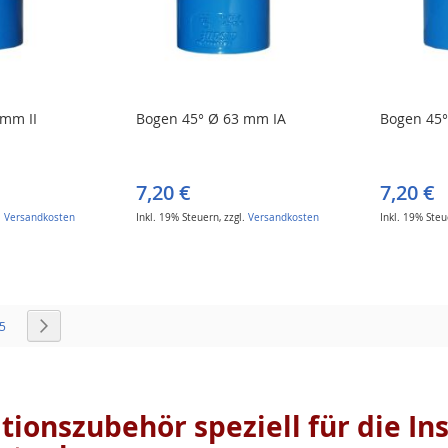
 mm II
Bogen 45° Ø 63 mm IA
Bogen 45°
7,20 €
7,20 €
.
Versandkosten
Inkl. 19% Steuern
,
zzgl.
Versandkosten
Inkl. 19% Ste
Seite
e
Seite
Seite
Weiter
5
lationszubehör
speziell für die In