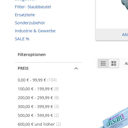
Filter- Staubbeutel
Ersatzteile
Sonderzubehör
Industrie & Gewerbe
Ab
SALE %
Filteroptionen
Ansicht
Raster
Liste
A
als
PREIS
Artikel
0,00 €
-
99,99 €
104
Artikel
100,00 €
-
199,99 €
8
Artikel
200,00 €
-
299,99 €
8
Artikel
300,00 €
-
399,99 €
3
Artikel
500,00 €
-
599,99 €
2
Artikel
600,00 €
und höher
2