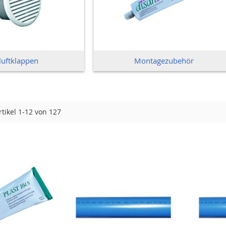
luftklappen
Montagezubehör
rtikel
1
-
12
von
127