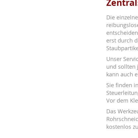
Zentra
Die einzeln
reibungslose
entscheiden
erst durch d
Staubpartikel
Unser Servi
und sollten
kann auch e
Sie finden 
Steuerleitu
Vor dem Kleb
Das Werkzeu
Rohrschneid
kostenlos zu