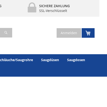
G
SICHERE ZAHLUNG
SSL-Verschlüsselt
Suche
Mein War
Anmelden
chläuche/Saugrohre
Saugdüsen
Saugdosen