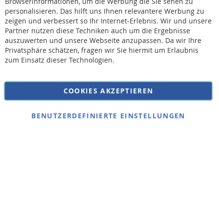
Browserinformationen, um die Werbung die Sie sehen zu
personalisieren. Das hilft uns Ihnen relevantere Werbung zu
* Bei der Lieferung auf deutsche Inseln wird ein Inselzuschlag von 15,00 € auf die
Versandkosten erhoben.
zeigen und verbessert so Ihr Internet-Erlebnis. Wir und unsere
Partner nutzen diese Techniken auch um die Ergebnisse
auszuwerten und unsere Webseite anzupassen. Da wir Ihre
AGB
Privatsphäre schätzen, fragen wir Sie hiermit um Erlaubnis
Widerruf
zum Einsatz dieser Technologien.
Versandkosten
Datenschutz
COOKIES AKZEPTIEREN
Impressum
Kontakt
BENUTZERDEFINIERTE EINSTELLUNGEN
Copyright © 2026 SSE Zentralstaubsauger