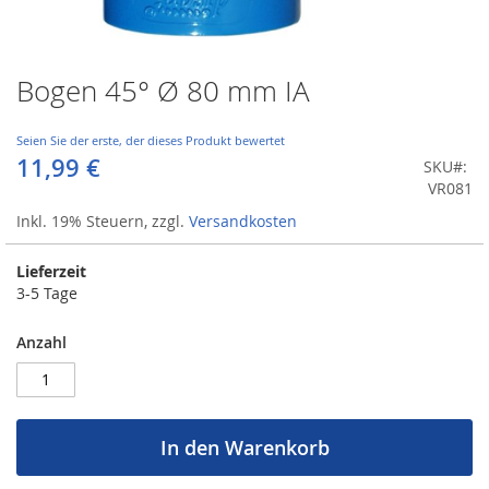
Bogen 45° Ø 80 mm IA
Zum
Anfang
der
Seien Sie der erste, der dieses Produkt bewertet
Bildergalerie
11,99 €
SKU
springen
VR081
Inkl. 19% Steuern
,
zzgl.
Versandkosten
Lieferzeit
3-5 Tage
Anzahl
In den Warenkorb