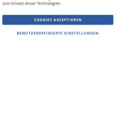
Widerruf
zum Einsatz dieser Technologien.
Versandkosten
Datenschutz
COOKIES AKZEPTIEREN
Impressum
Kontakt
BENUTZERDEFINIERTE EINSTELLUNGEN
Copyright © 2026 SSE Zentralstaubsauger