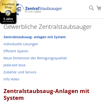
Direkt
zum
Such
Me
Inhalt
Gewerbliche Zentralstaubsauger
Zentralstaubsaug- anlagen mit System
Individuelle Lösungen
Effizient Sparen
Neue Dimension der Reinigungsqualität
Jederzeit leise
Zubehör und Service
Info Video
Zentralstaubsaug-A
nlagen mit
System