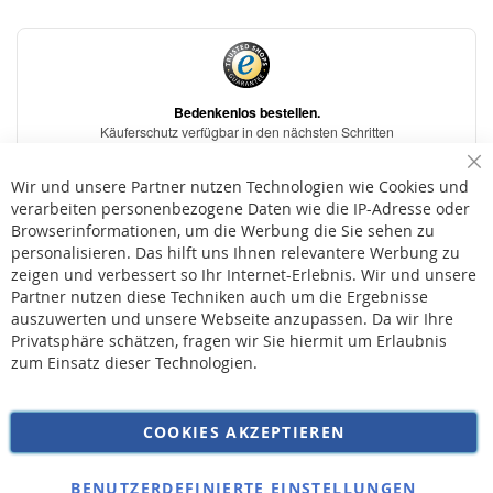
Sc
Wir und unsere Partner nutzen Technologien wie Cookies und
verarbeiten personenbezogene Daten wie die IP-Adresse oder
Browserinformationen, um die Werbung die Sie sehen zu
personalisieren. Das hilft uns Ihnen relevantere Werbung zu
* Bei der Lieferung auf deutsche Inseln wird ein Inselzuschlag von 15,00 € auf die
Versandkosten erhoben.
zeigen und verbessert so Ihr Internet-Erlebnis. Wir und unsere
Partner nutzen diese Techniken auch um die Ergebnisse
auszuwerten und unsere Webseite anzupassen. Da wir Ihre
AGB
Privatsphäre schätzen, fragen wir Sie hiermit um Erlaubnis
Widerruf
zum Einsatz dieser Technologien.
Versandkosten
Datenschutz
COOKIES AKZEPTIEREN
Impressum
Kontakt
BENUTZERDEFINIERTE EINSTELLUNGEN