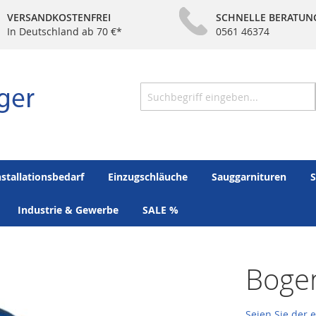
VERSANDKOSTENFREI
SCHNELLE BERATUN
In Deutschland ab 70 €*
0561 46374
Suche
nstallationsbedarf
Einzugschläuche
Sauggarnituren
S
Industrie & Gewerbe
SALE %
Boge
Seien Sie der 