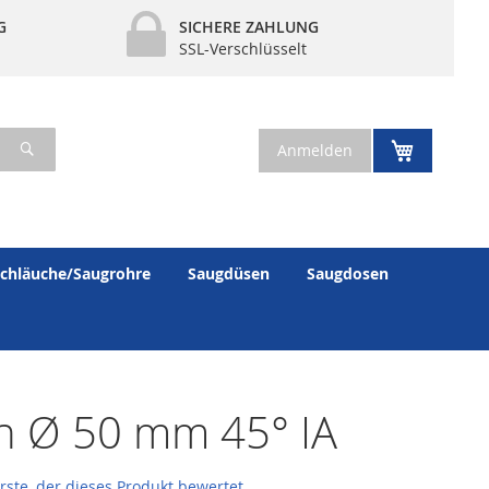
G
SICHERE ZAHLUNG
SSL-Verschlüsselt
Suche
Mein War
Anmelden
chläuche/Saugrohre
Saugdüsen
Saugdosen
n Ø 50 mm 45° IA
erste, der dieses Produkt bewertet