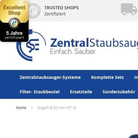
Direkt
TRUSTED SHOPS
zum
Zertifiziert
Inhalt
Zentralstaubsauger-Systeme
Komplette Sets
I
Filter- Staubbeutel
Ersatzteile
Sonderzubehör
Home
Bogen Ø 50 mm 45° IA
Zum
Ende
der
Bildergalerie