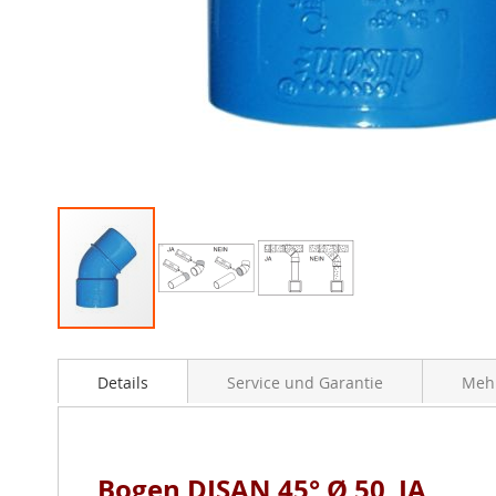
Zum
Anfang
Details
Service und Garantie
Mehr
der
Bildergalerie
springen
Bogen DISAN 45° Ø 50 IA