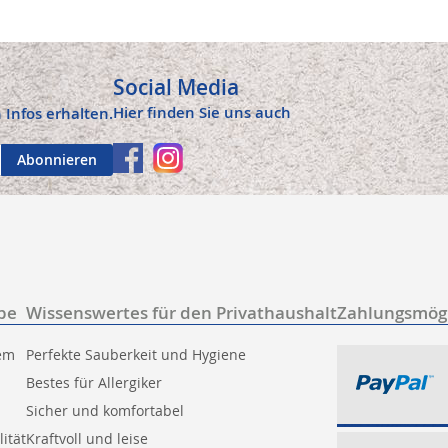
Social Media
Hier finden Sie uns auch
 Infos erhalten.
Abonnieren
be
Wissenswertes für den Privathaushalt
Zahlungsmögl
tem
Perfekte Sauberkeit und Hygiene
Bestes für Allergiker
Sicher und komfortabel
ität
Kraftvoll und leise