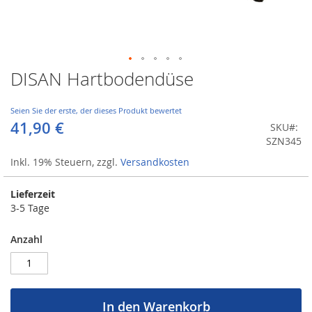
DISAN Hartbodendüse
Zum
Anfang
der
Seien Sie der erste, der dieses Produkt bewertet
Bildergalerie
41,90 €
SKU
springen
SZN345
Inkl. 19% Steuern
,
zzgl.
Versandkosten
Lieferzeit
3-5 Tage
Anzahl
In den Warenkorb