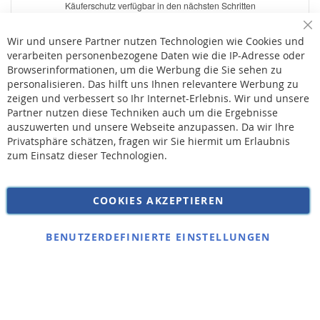
Sc
Wir und unsere Partner nutzen Technologien wie Cookies und
verarbeiten personenbezogene Daten wie die IP-Adresse oder
Browserinformationen, um die Werbung die Sie sehen zu
personalisieren. Das hilft uns Ihnen relevantere Werbung zu
* Bei der Lieferung auf deutsche Inseln wird ein Inselzuschlag von 15,00 € auf die
Versandkosten erhoben.
zeigen und verbessert so Ihr Internet-Erlebnis. Wir und unsere
Partner nutzen diese Techniken auch um die Ergebnisse
auszuwerten und unsere Webseite anzupassen. Da wir Ihre
AGB
Privatsphäre schätzen, fragen wir Sie hiermit um Erlaubnis
Widerruf
zum Einsatz dieser Technologien.
Versandkosten
Datenschutz
COOKIES AKZEPTIEREN
Impressum
Kontakt
BENUTZERDEFINIERTE EINSTELLUNGEN
Copyright © 2026 SSE Zentralstaubsauger