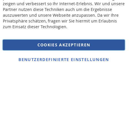
Versandkosten erhoben.
zeigen und verbessert so Ihr Internet-Erlebnis. Wir und unsere
Partner nutzen diese Techniken auch um die Ergebnisse
auszuwerten und unsere Webseite anzupassen. Da wir Ihre
AGB
Privatsphäre schätzen, fragen wir Sie hiermit um Erlaubnis
Widerruf
zum Einsatz dieser Technologien.
Versandkosten
Datenschutz
COOKIES AKZEPTIEREN
Impressum
Kontakt
BENUTZERDEFINIERTE EINSTELLUNGEN
Copyright © 2026 SSE Zentralstaubsauger