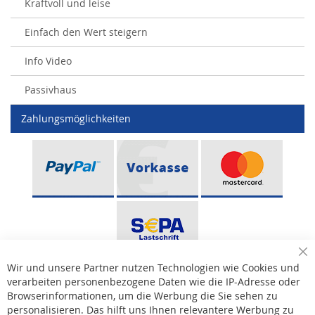
Kraftvoll und leise
Einfach den Wert steigern
Info Video
Passivhaus
Zahlungsmöglichkeiten
Sc
Wir und unsere Partner nutzen Technologien wie Cookies und
verarbeiten personenbezogene Daten wie die IP-Adresse oder
Browserinformationen, um die Werbung die Sie sehen zu
personalisieren. Das hilft uns Ihnen relevantere Werbung zu
* Bei der Lieferung auf deutsche Inseln wird ein Inselzuschlag von 15,00 € auf die