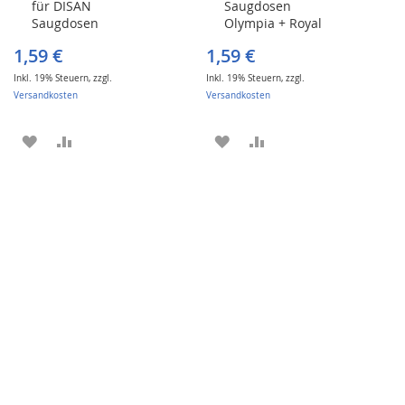
für DISAN
Saugdosen
den
den
Saugdosen
Olympia + Royal
Warenkorb
Warenkorb
Olympia + Royal
1,59 €
1,59 €
Inkl. 19% Steuern
,
zzgl.
Inkl. 19% Steuern
,
zzgl.
Versandkosten
Versandkosten
ZUR
ZUR
ZUR
ZUR
WUNSCHLISTE
VERGLEICHSLISTE
WUNSCHLISTE
VERGLEICHSLISTE
HINZUFÜGEN
HINZUFÜGEN
HINZUFÜGEN
HINZUFÜGEN