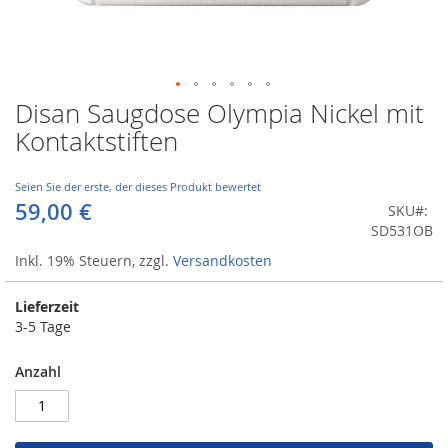
Disan Saugdose Olympia Nickel mit
Zum
Anfang
Kontaktstiften
der
Bildergalerie
springen
Seien Sie der erste, der dieses Produkt bewertet
59,00 €
SKU
SD531OB
Inkl. 19% Steuern
,
zzgl.
Versandkosten
Lieferzeit
3-5 Tage
Anzahl