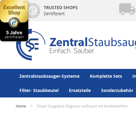
Direkt
TRUSTED SHOPS
zum
Zertifiziert
Inhalt
Zentralstaubsauger-Systeme
Komplette Sets
I
Filter- Staubbeutel
Ersatzteile
Sonderzubehör
Home
Disan Saugdose Elegance anthrazit mit Kontaktstiften
Zum
Ende
der
Bildergalerie