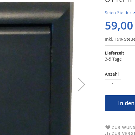
Seien Sie der 
59,00
Inkl. 19% Steu
Lieferzeit
3-5 Tage
Anzahl
In de
ZUR WUNS
ZUR VERG