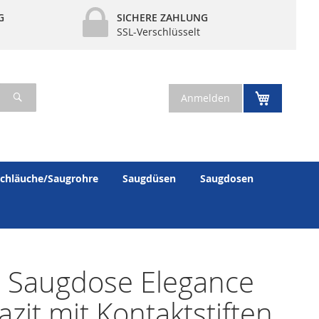
G
SICHERE ZAHLUNG
SSL-Verschlüsselt
Suche
Mein War
Anmelden
chläuche/Saugrohre
Saugdüsen
Saugdosen
 Saugdose Elegance
azit mit Kontaktstiften