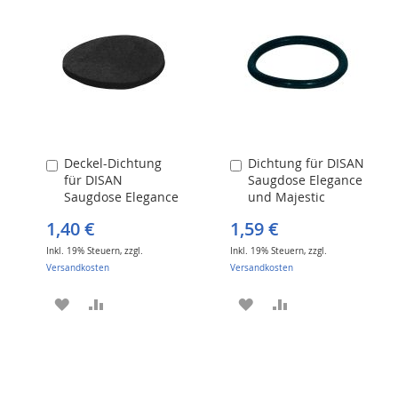
Deckel-Dichtung
Dichtung für DISAN
In
In
für DISAN
Saugdose Elegance
den
den
Saugdose Elegance
und Majestic
Warenkorb
Warenkorb
und Majestic
1,40 €
1,59 €
Inkl. 19% Steuern
,
zzgl.
Inkl. 19% Steuern
,
zzgl.
Versandkosten
Versandkosten
ZUR
ZUR
ZUR
ZUR
WUNSCHLISTE
VERGLEICHSLISTE
WUNSCHLISTE
VERGLEICHSLIST
HINZUFÜGEN
HINZUFÜGEN
HINZUFÜGEN
HINZUFÜGEN