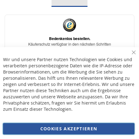
Sc
Wir und unsere Partner nutzen Technologien wie Cookies und
verarbeiten personenbezogene Daten wie die IP-Adresse oder
Browserinformationen, um die Werbung die Sie sehen zu
personalisieren. Das hilft uns Ihnen relevantere Werbung zu
* Bei der Lieferung auf deutsche Inseln wird ein Inselzuschlag von 15,00 € auf die
Versandkosten erhoben.
zeigen und verbessert so Ihr Internet-Erlebnis. Wir und unsere
Partner nutzen diese Techniken auch um die Ergebnisse
auszuwerten und unsere Webseite anzupassen. Da wir Ihre
AGB
Privatsphäre schätzen, fragen wir Sie hiermit um Erlaubnis
Widerruf
zum Einsatz dieser Technologien.
Versandkosten
Datenschutz
COOKIES AKZEPTIEREN
Impressum