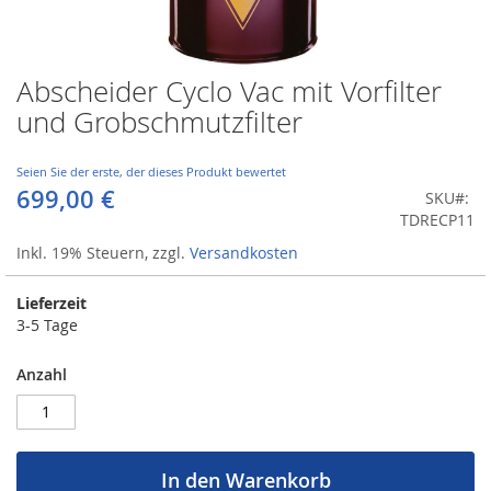
Abscheider Cyclo Vac mit Vorfilter
Zum
Anfang
und Grobschmutzfilter
der
Bildergalerie
springen
Seien Sie der erste, der dieses Produkt bewertet
699,00 €
SKU
TDRECP11
Inkl. 19% Steuern
,
zzgl.
Versandkosten
Lieferzeit
3-5 Tage
Anzahl
In den Warenkorb