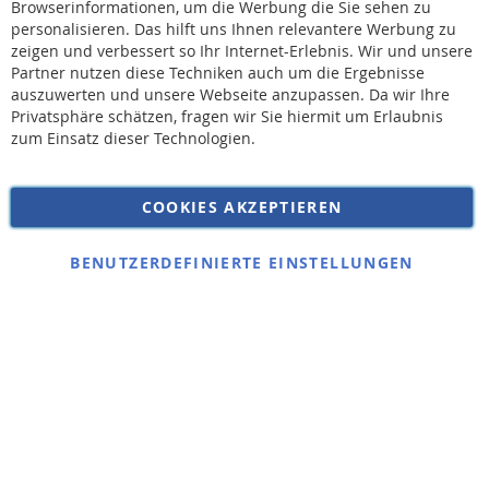
Browserinformationen, um die Werbung die Sie sehen zu
personalisieren. Das hilft uns Ihnen relevantere Werbung zu
* Bei der Lieferung auf deutsche Inseln wird ein Inselzuschlag von 15,00 € auf die
Versandkosten erhoben.
zeigen und verbessert so Ihr Internet-Erlebnis. Wir und unsere
Partner nutzen diese Techniken auch um die Ergebnisse
auszuwerten und unsere Webseite anzupassen. Da wir Ihre
AGB
Privatsphäre schätzen, fragen wir Sie hiermit um Erlaubnis
Widerruf
zum Einsatz dieser Technologien.
Versandkosten
Datenschutz
COOKIES AKZEPTIEREN
Impressum
Kontakt
BENUTZERDEFINIERTE EINSTELLUNGEN
Copyright © 2026 SSE Zentralstaubsauger