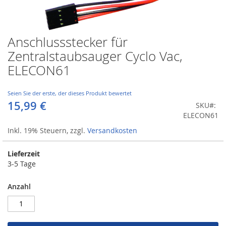
Anschlussstecker für
Zum
Anfang
Zentralstaubsauger Cyclo Vac,
der
ELECON61
Bildergalerie
springen
Seien Sie der erste, der dieses Produkt bewertet
15,99 €
SKU
ELECON61
Inkl. 19% Steuern
,
zzgl.
Versandkosten
Lieferzeit
3-5 Tage
Anzahl