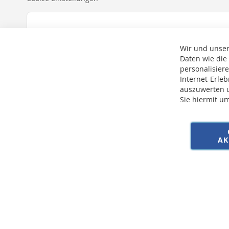
Wir und unser
Daten wie die
personalisier
Internet-Erle
auszuwerten u
Sie hiermit u
* Bei der Lieferung auf deutsche Inseln wird ein Inselzuschlag von 15,00 € 
AK
Copyright © 2026 SSE Zentralstaubsauger