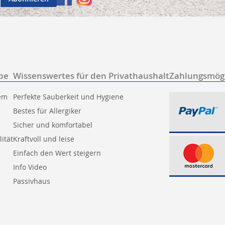
be
Wissenswertes für den Privathaushalt
Zahlungsmögl
tem
Perfekte Sauberkeit und Hygiene
Bestes für Allergiker
Sicher und komfortabel
ität
Kraftvoll und leise
Einfach den Wert steigern
Info Video
Passivhaus