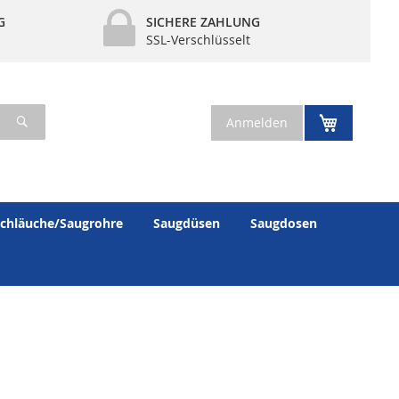
G
SICHERE ZAHLUNG
SSL-Verschlüsselt
Suche
Mein War
Anmelden
chläuche/Saugrohre
Saugdüsen
Saugdosen