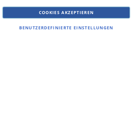
Versandkosten
Datenschutz
COOKIES AKZEPTIEREN
Impressum
Kontakt
BENUTZERDEFINIERTE EINSTELLUNGEN
Copyright © 2026 SSE Zentralstaubsauger