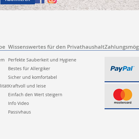
be
Wissenswertes für den Privathaushalt
Zahlungsmögl
tem
Perfekte Sauberkeit und Hygiene
Bestes für Allergiker
Sicher und komfortabel
ität
Kraftvoll und leise
Einfach den Wert steigern
Info Video
Passivhaus