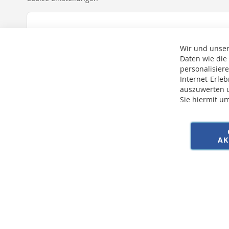
Wir und unser
Daten wie die
personalisier
Internet-Erle
auszuwerten u
Sie hiermit u
* Bei der Lieferung auf deutsche Inseln wird ein Inselzuschlag von 15,00 € 
AK
Copyright © 2026 SSE Zentralstaubsauger