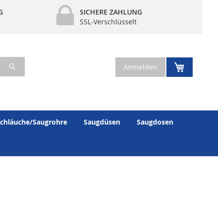
G
SICHERE ZAHLUNG
SSL-Verschlüsselt
Suche
Mein War
Anmelden
chläuche/Saugrohre
Saugdüsen
Saugdosen