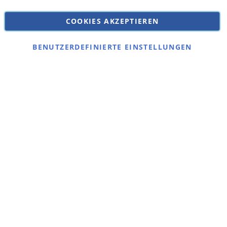
Versandkosten
Datenschutz
COOKIES AKZEPTIEREN
Impressum
Kontakt
BENUTZERDEFINIERTE EINSTELLUNGEN
Copyright © 2026 SSE Zentralstaubsauger