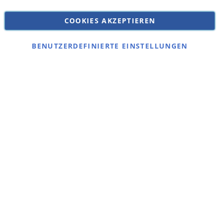
Versandkosten
Datenschutz
COOKIES AKZEPTIEREN
Impressum
Kontakt
BENUTZERDEFINIERTE EINSTELLUNGEN
Copyright © 2026 SSE Zentralstaubsauger