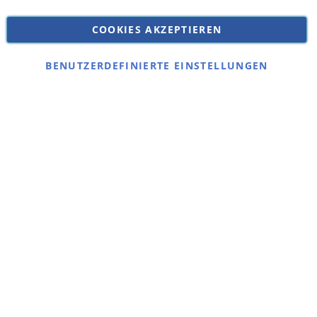
Versandkosten
Datenschutz
COOKIES AKZEPTIEREN
Impressum
Kontakt
BENUTZERDEFINIERTE EINSTELLUNGEN
Copyright © 2026 SSE Zentralstaubsauger