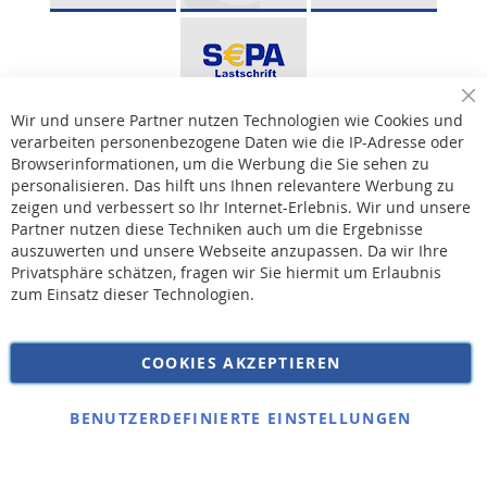
Sc
Wir und unsere Partner nutzen Technologien wie Cookies und
verarbeiten personenbezogene Daten wie die IP-Adresse oder
Browserinformationen, um die Werbung die Sie sehen zu
personalisieren. Das hilft uns Ihnen relevantere Werbung zu
* Bei der Lieferung auf deutsche Inseln wird ein Inselzuschlag von 15,00 € auf die
Versandkosten erhoben.
zeigen und verbessert so Ihr Internet-Erlebnis. Wir und unsere
Partner nutzen diese Techniken auch um die Ergebnisse
auszuwerten und unsere Webseite anzupassen. Da wir Ihre
AGB
Privatsphäre schätzen, fragen wir Sie hiermit um Erlaubnis
Widerruf
zum Einsatz dieser Technologien.
Versandkosten
Datenschutz
COOKIES AKZEPTIEREN
Impressum
Kontakt
BENUTZERDEFINIERTE EINSTELLUNGEN
Copyright © 2026 SSE Zentralstaubsauger