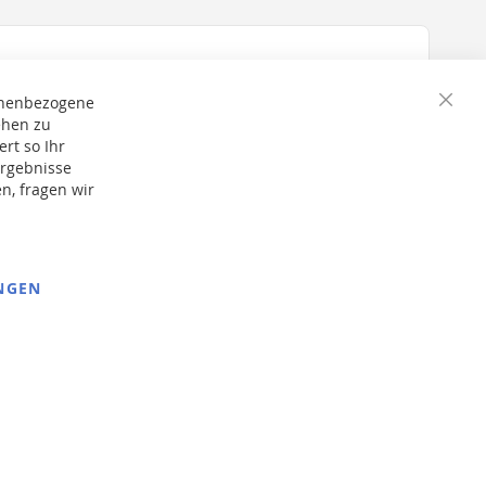
onenbezogene
Schli
ehen zu
rt so Ihr
Ergebnisse
n, fragen wir
NGEN
derruf
Versandkosten
Datenschutz
Impressum
Kontakt