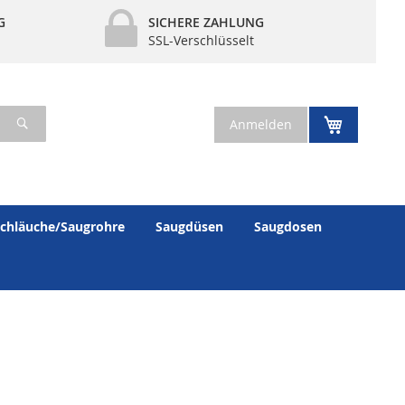
G
SICHERE ZAHLUNG
SSL-Verschlüsselt
Suche
Mein War
Anmelden
chläuche/Saugrohre
Saugdüsen
Saugdosen