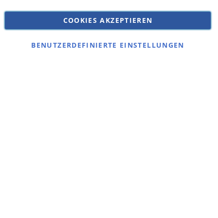
Versandkosten
Datenschutz
COOKIES AKZEPTIEREN
Impressum
Kontakt
BENUTZERDEFINIERTE EINSTELLUNGEN
Copyright © 2026 SSE Zentralstaubsauger