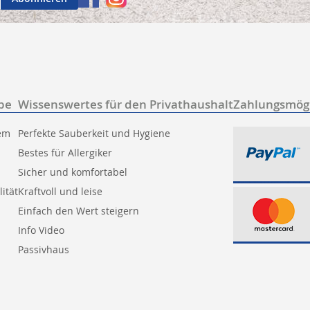
be
Wissenswertes für den Privathaushalt
Zahlungsmögl
tem
Perfekte Sauberkeit und Hygiene
Bestes für Allergiker
Sicher und komfortabel
ität
Kraftvoll und leise
Einfach den Wert steigern
Info Video
Passivhaus