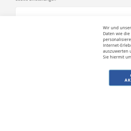
Wir und unser
Daten wie die
personalisier
Internet-Erle
auszuwerten u
Sie hiermit u
* Bei der Lieferung auf deutsche Inseln wird ein Inselzuschlag von 15,00 € 
AK
Copyright © 2026 SSE Zentralstaubsauger