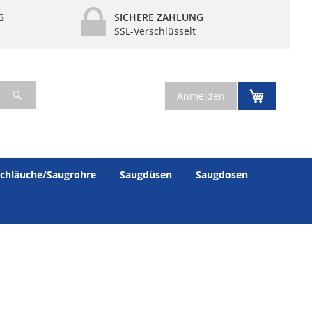
G
SICHERE ZAHLUNG
SSL-Verschlüsselt
Suche
Mein War
Anmelden
chläuche/Saugrohre
Saugdüsen
Saugdosen