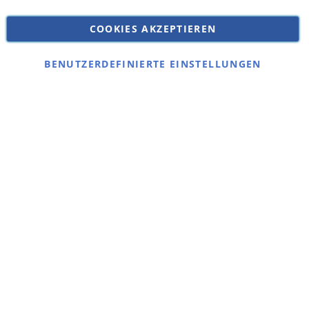
Versandkosten
Datenschutz
COOKIES AKZEPTIEREN
Impressum
Kontakt
BENUTZERDEFINIERTE EINSTELLUNGEN
Copyright © 2026 SSE Zentralstaubsauger