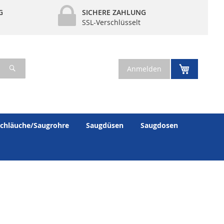
G
SICHERE ZAHLUNG
SSL-Verschlüsselt
Suche
Mein War
Anmelden
chläuche/Saugrohre
Saugdüsen
Saugdosen