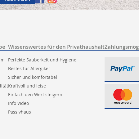
be
Wissenswertes für den Privathaushalt
Zahlungsmögl
tem
Perfekte Sauberkeit und Hygiene
Bestes für Allergiker
Sicher und komfortabel
ität
Kraftvoll und leise
Einfach den Wert steigern
Info Video
Passivhaus