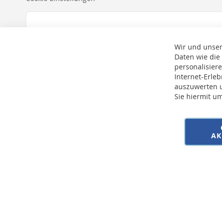
Wir und unser
Daten wie die
personalisier
Internet-Erle
auszuwerten u
Sie hiermit u
* Bei der Lieferung auf deutsche Inseln wird ein Inselzuschlag von 15,00 € 
AK
Copyright © 2026 SSE Zentralstaubsauger