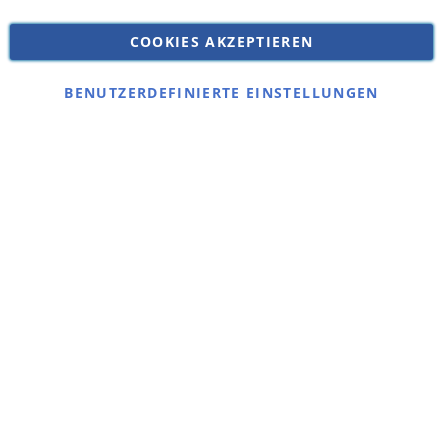
Versandkosten
Datenschutz
COOKIES AKZEPTIEREN
Impressum
Kontakt
BENUTZERDEFINIERTE EINSTELLUNGEN
Copyright © 2026 SSE Zentralstaubsauger