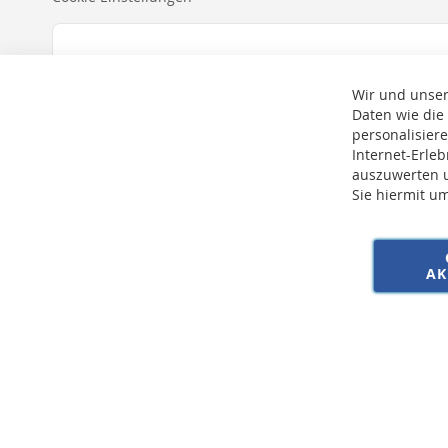
Wir und unser
Daten wie die
personalisier
Internet-Erle
auszuwerten u
Sie hiermit u
* Bei der Lieferung auf deutsche Inseln wird ein Inselzuschlag von 15,00 € 
AK
Copyright © 2026 SSE Zentralstaubsauger