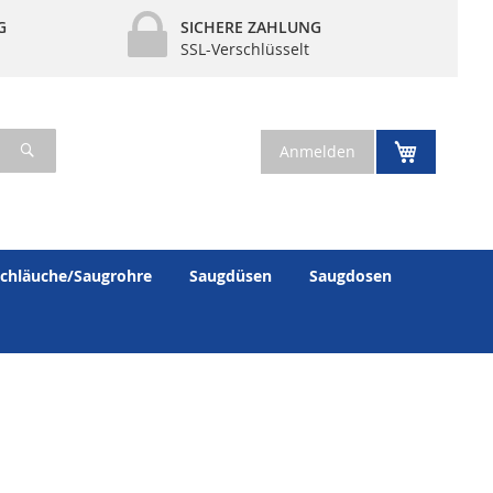
G
SICHERE ZAHLUNG
SSL-Verschlüsselt
Suche
Mein War
Anmelden
chläuche/Saugrohre
Saugdüsen
Saugdosen