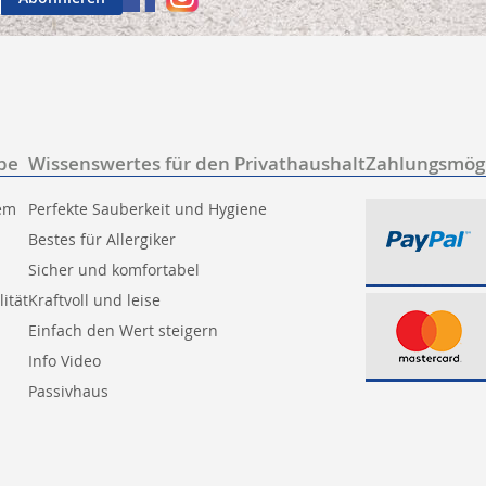
be
Wissenswertes für den Privathaushalt
Zahlungsmögl
tem
Perfekte Sauberkeit und Hygiene
Bestes für Allergiker
Sicher und komfortabel
ität
Kraftvoll und leise
Einfach den Wert steigern
Info Video
Passivhaus