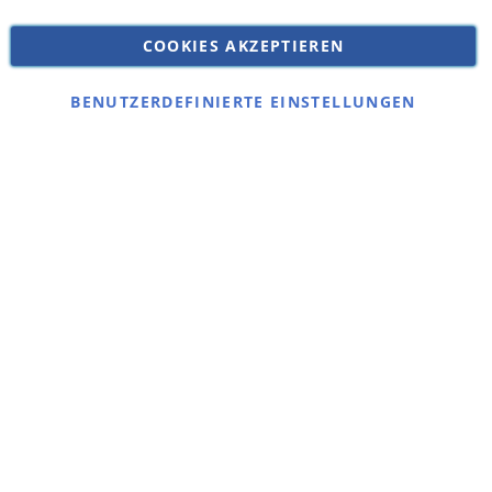
Versandkosten
Datenschutz
COOKIES AKZEPTIEREN
Impressum
Kontakt
BENUTZERDEFINIERTE EINSTELLUNGEN
Copyright © 2026 SSE Zentralstaubsauger