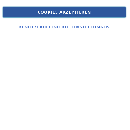
Versandkosten
Datenschutz
COOKIES AKZEPTIEREN
Impressum
Kontakt
BENUTZERDEFINIERTE EINSTELLUNGEN
Copyright © 2026 SSE Zentralstaubsauger