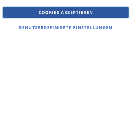
Versandkosten
Datenschutz
COOKIES AKZEPTIEREN
Impressum
Kontakt
BENUTZERDEFINIERTE EINSTELLUNGEN
Copyright © 2026 SSE Zentralstaubsauger