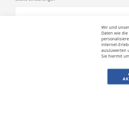
Wir und unser
Daten wie die
personalisier
Internet-Erle
auszuwerten u
Sie hiermit u
* Bei der Lieferung auf deutsche Inseln wird ein Inselzuschlag von 15,00 € 
AK
Copyright © 2026 SSE Zentralstaubsauger