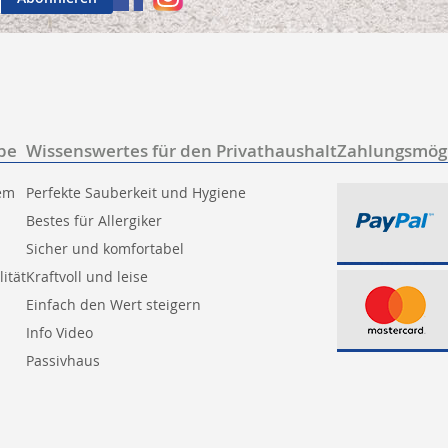
be
Wissenswertes für den Privathaushalt
Zahlungsmögl
tem
Perfekte Sauberkeit und Hygiene
Bestes für Allergiker
Sicher und komfortabel
ität
Kraftvoll und leise
Einfach den Wert steigern
Info Video
Passivhaus