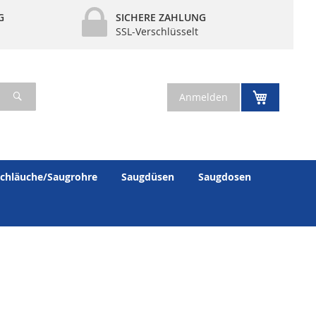
G
SICHERE ZAHLUNG
SSL-Verschlüsselt
Suche
Mein War
Anmelden
chläuche/Saugrohre
Saugdüsen
Saugdosen