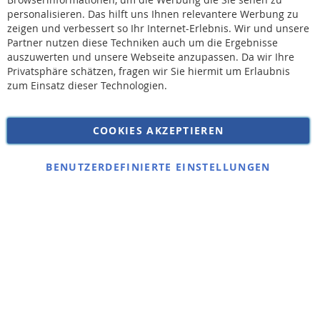
personalisieren. Das hilft uns Ihnen relevantere Werbung zu
* Bei der Lieferung auf deutsche Inseln wird ein Inselzuschlag von 15,00 € auf die
Versandkosten erhoben.
zeigen und verbessert so Ihr Internet-Erlebnis. Wir und unsere
Partner nutzen diese Techniken auch um die Ergebnisse
auszuwerten und unsere Webseite anzupassen. Da wir Ihre
AGB
Privatsphäre schätzen, fragen wir Sie hiermit um Erlaubnis
Widerruf
zum Einsatz dieser Technologien.
Versandkosten
Datenschutz
COOKIES AKZEPTIEREN
Impressum
Kontakt
BENUTZERDEFINIERTE EINSTELLUNGEN
Copyright © 2026 SSE Zentralstaubsauger