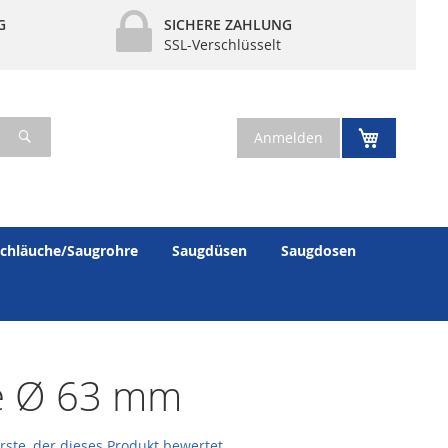
G
SICHERE ZAHLUNG
SSL-Verschlüsselt
Suche
Mein War
Anmelden
chläuche/Saugrohre
Saugdüsen
Saugdosen
e Ø 63 mm
erste, der dieses Produkt bewertet