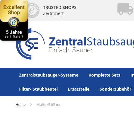
Direkt
TRUSTED SHOPS
zum
Zertifiziert
Inhalt
Zentralstaubsauger-Systeme
Komplette Sets
I
Filter- Staubbeutel
Ersatzteile
Sonderzubehör
Home
Muffe Ø 63 mm
Zum
Ende
der
Bildergalerie