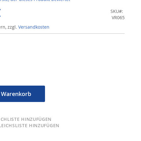
€
SKU
VR065
ern
,
zzgl.
Versandkosten
n Warenkorb
CHLISTE HINZUFÜGEN
LEICHSLISTE HINZUFÜGEN