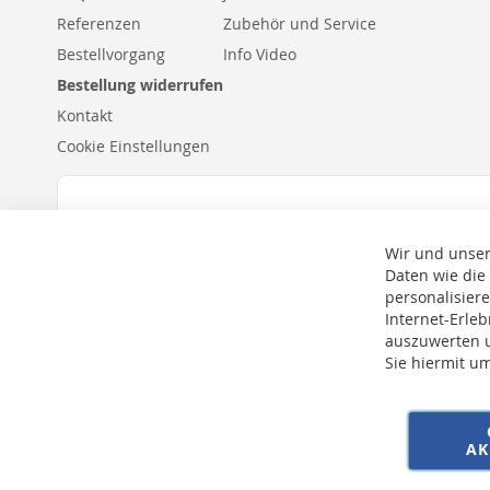
Referenzen
Zubehör und Service
Bestellvorgang
Info Video
Bestellung widerrufen
Kontakt
Cookie Einstellungen
Wir und unser
Daten wie die
personalisier
Internet-Erle
auszuwerten u
Sie hiermit u
* Bei der Lieferung auf deutsche Inseln wird ein Inselzuschlag von 15,00 € 
AK
Copyright © 2026 SSE Zentralstaubsauger