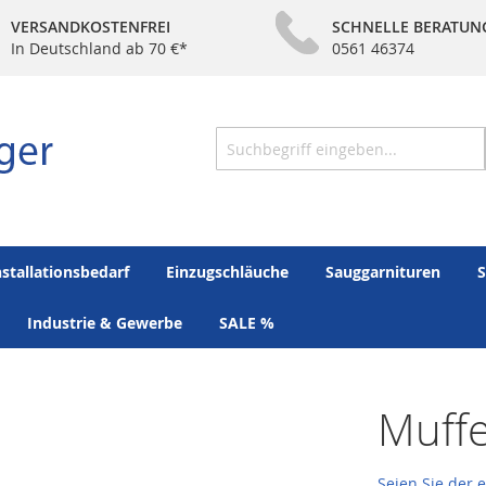
VERSANDKOSTENFREI
SCHNELLE BERATUN
In Deutschland ab 70 €*
0561 46374
Suche
nstallationsbedarf
Einzugschläuche
Sauggarnituren
S
Industrie & Gewerbe
SALE %
Muff
Seien Sie der 