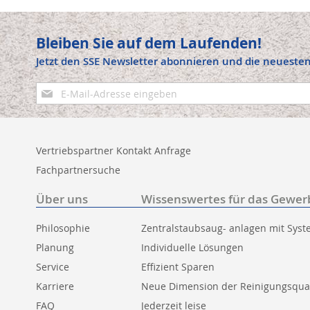
Bleiben Sie auf dem Laufenden!
Jetzt den SSE Newsletter abonnieren und die neuesten
Anmeldung
zum
Newsletter:
Vertriebspartner Kontakt Anfrage
Fachpartnersuche
Über uns
Wissenswertes für das Gewer
Philosophie
Zentralstaubsaug- anlagen mit Sys
Planung
Individuelle Lösungen
Service
Effizient Sparen
Karriere
Neue Dimension der Reinigungsqual
FAQ
Jederzeit leise