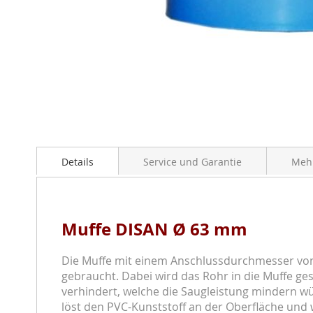
Zum
Anfang
Details
Service und Garantie
Mehr
der
Bildergalerie
springen
Muffe DISAN Ø 63 mm
Die Muffe mit einem Anschlussdurchmesser vo
gebraucht. Dabei wird das Rohr in die Muffe g
verhindert, welche die Saugleistung mindern w
löst den PVC-Kunststoff an der Oberfläche und