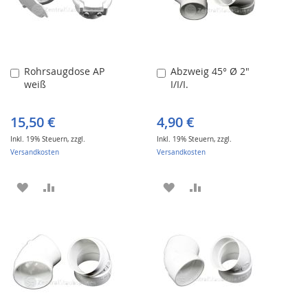
Rohrsaugdose AP
Abzweig 45° Ø 2"
In
In
weiß
I/I/I.
den
den
Warenkorb
Warenkorb
15,50 €
4,90 €
Inkl. 19% Steuern
,
zzgl.
Inkl. 19% Steuern
,
zzgl.
Versandkosten
Versandkosten
ZUR
ZUR
ZUR
ZUR
WUNSCHLISTE
VERGLEICHSLISTE
WUNSCHLISTE
VERGLEICHSLISTE
HINZUFÜGEN
HINZUFÜGEN
HINZUFÜGEN
HINZUFÜGEN