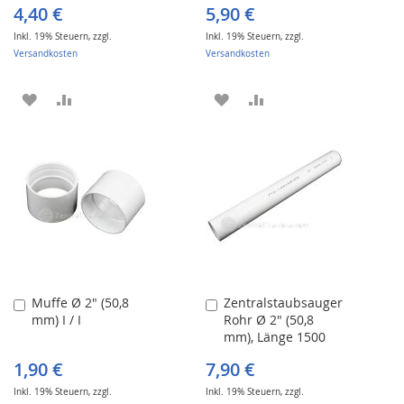
4,40 €
5,90 €
Inkl. 19% Steuern
,
zzgl.
Inkl. 19% Steuern
,
zzgl.
Versandkosten
Versandkosten
ZUR
ZUR
ZUR
ZUR
WUNSCHLISTE
VERGLEICHSLISTE
WUNSCHLISTE
VERGLEICHSLISTE
HINZUFÜGEN
HINZUFÜGEN
HINZUFÜGEN
HINZUFÜGEN
Muffe Ø 2" (50,8
Zentralstaubsauger
In
In
mm) I / I
Rohr Ø 2" (50,8
den
den
mm), Länge 1500
Warenkorb
Warenkorb
mm, Farbe weiß,
1,90 €
7,90 €
standard
Inkl. 19% Steuern
,
zzgl.
Inkl. 19% Steuern
,
zzgl.