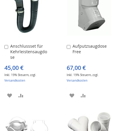
HINZUFÜGEN
HINZUFÜGEN
HINZUFÜGEN
HINZUFÜGEN
Anschlussset für
Aufputzsaugdose
In
In
Kehrleistensaugdo
Free
den
den
se
Warenkorb
Warenkorb
45,00 €
67,00 €
Inkl. 19% Steuern
,
zzgl.
Inkl. 19% Steuern
,
zzgl.
Versandkosten
Versandkosten
ZUR
ZUR
ZUR
ZUR
WUNSCHLISTE
VERGLEICHSLISTE
WUNSCHLISTE
VERGLEICHSLISTE
HINZUFÜGEN
HINZUFÜGEN
HINZUFÜGEN
HINZUFÜGEN