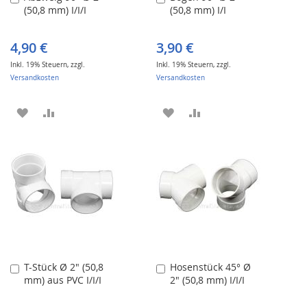
(50,8 mm) I/I/I
(50,8 mm) I/I
den
den
Warenkorb
Warenkorb
4,90 €
3,90 €
Inkl. 19% Steuern
,
zzgl.
Inkl. 19% Steuern
,
zzgl.
Versandkosten
Versandkosten
ZUR
ZUR
ZUR
ZUR
WUNSCHLISTE
VERGLEICHSLISTE
WUNSCHLISTE
VERGLEICHSLISTE
HINZUFÜGEN
HINZUFÜGEN
HINZUFÜGEN
HINZUFÜGEN
T-Stück Ø 2" (50,8
Hosenstück 45° Ø
In
In
mm) aus PVC I/I/I
2" (50,8 mm) I/I/I
den
den
Warenkorb
Warenkorb