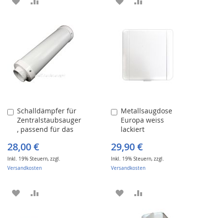
ZUR
ZUR
ZUR
ZUR
WUNSCHLISTE
VERGLEICHSLISTE
WUNSCHLISTE
VERGLEICHSLISTE
HINZUFÜGEN
HINZUFÜGEN
HINZUFÜGEN
HINZUFÜGEN
Schalldämpfer für
Metallsaugdose
In
In
Zentralstaubsauger
Europa weiss
den
den
, passend für das
lackiert
Warenkorb
Warenkorb
2" Rohr
28,00 €
29,90 €
Inkl. 19% Steuern
,
zzgl.
Inkl. 19% Steuern
,
zzgl.
Versandkosten
Versandkosten
ZUR
ZUR
ZUR
ZUR
WUNSCHLISTE
VERGLEICHSLISTE
WUNSCHLISTE
VERGLEICHSLISTE