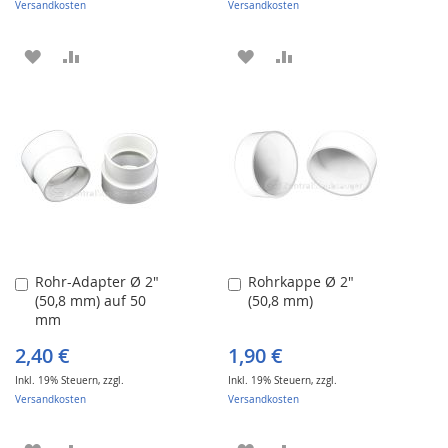
Versandkosten
Versandkosten
ZUR
ZUR
ZUR
ZUR
WUNSCHLISTE
VERGLEICHSLISTE
WUNSCHLISTE
VERGLEICHSLISTE
HINZUFÜGEN
HINZUFÜGEN
HINZUFÜGEN
HINZUFÜGEN
Rohr-Adapter Ø 2"
Rohrkappe Ø 2"
In
In
(50,8 mm) auf 50
(50,8 mm)
den
den
mm
Warenkorb
Warenkorb
2,40 €
1,90 €
Inkl. 19% Steuern
,
zzgl.
Inkl. 19% Steuern
,
zzgl.
Versandkosten
Versandkosten