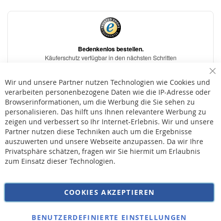
Sc
Wir und unsere Partner nutzen Technologien wie Cookies und
verarbeiten personenbezogene Daten wie die IP-Adresse oder
Browserinformationen, um die Werbung die Sie sehen zu
personalisieren. Das hilft uns Ihnen relevantere Werbung zu
* Bei der Lieferung auf deutsche Inseln wird ein Inselzuschlag von 15,00 € auf die
Versandkosten erhoben.
zeigen und verbessert so Ihr Internet-Erlebnis. Wir und unsere
Partner nutzen diese Techniken auch um die Ergebnisse
auszuwerten und unsere Webseite anzupassen. Da wir Ihre
AGB
Privatsphäre schätzen, fragen wir Sie hiermit um Erlaubnis
Widerruf
zum Einsatz dieser Technologien.
Versandkosten
Datenschutz
COOKIES AKZEPTIEREN
Impressum
Kontakt
BENUTZERDEFINIERTE EINSTELLUNGEN