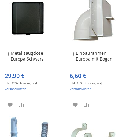
HINZUFÜGEN
HINZUFÜGEN
HINZUFÜGEN
HINZUFÜGEN
Metallsaugdose
Einbaurahmen
In
In
Europa Schwarz
Europa mit Bogen
den
den
Warenkorb
Warenkorb
29,90 €
6,60 €
Inkl. 19% Steuern
,
zzgl.
Inkl. 19% Steuern
,
zzgl.
Versandkosten
Versandkosten
ZUR
ZUR
ZUR
ZUR
WUNSCHLISTE
VERGLEICHSLISTE
WUNSCHLISTE
VERGLEICHSLISTE
HINZUFÜGEN
HINZUFÜGEN
HINZUFÜGEN
HINZUFÜGEN