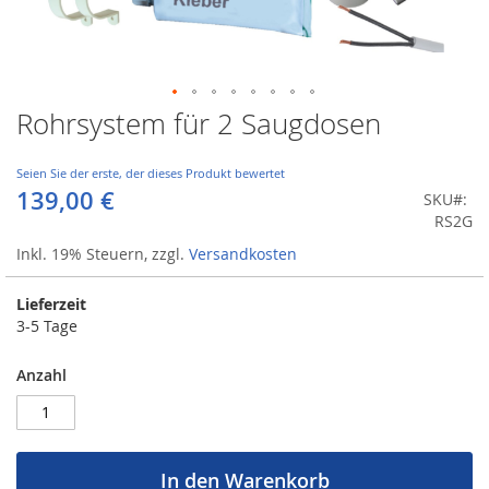
Rohrsystem für 2 Saugdosen
Zum
Anfang
der
Seien Sie der erste, der dieses Produkt bewertet
Bildergalerie
139,00 €
SKU
springen
RS2G
Inkl. 19% Steuern
,
zzgl.
Versandkosten
Lieferzeit
3-5 Tage
Anzahl
In den Warenkorb