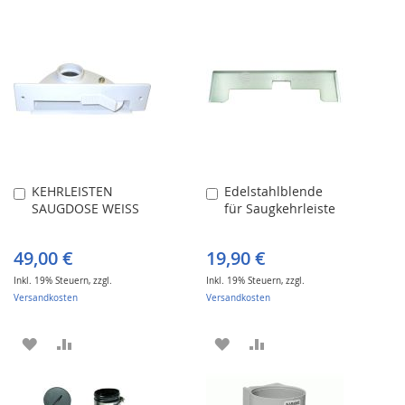
KEHRLEISTEN
Edelstahlblende
In
In
SAUGDOSE WEISS
für Saugkehrleiste
den
den
Warenkorb
Warenkorb
49,00 €
19,90 €
Inkl. 19% Steuern
,
zzgl.
Inkl. 19% Steuern
,
zzgl.
Versandkosten
Versandkosten
ZUR
ZUR
ZUR
ZUR
WUNSCHLISTE
VERGLEICHSLISTE
WUNSCHLISTE
VERGLEICHSLISTE