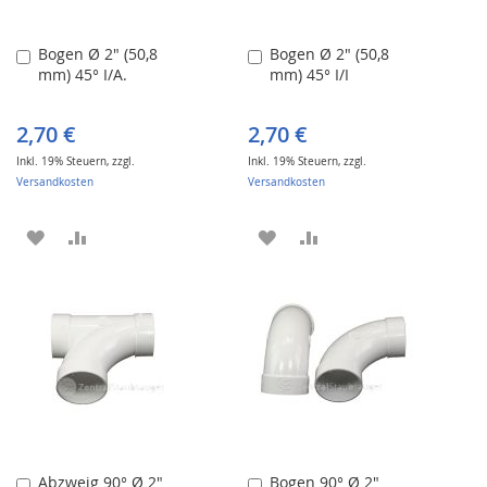
Bogen Ø 2" (50,8
Bogen Ø 2" (50,8
In
In
mm) 45° I/A.
mm) 45° I/I
den
den
Warenkorb
Warenkorb
2,70 €
2,70 €
Inkl. 19% Steuern
,
zzgl.
Inkl. 19% Steuern
,
zzgl.
Versandkosten
Versandkosten
ZUR
ZUR
ZUR
ZUR
WUNSCHLISTE
VERGLEICHSLISTE
WUNSCHLISTE
VERGLEICHSLISTE
HINZUFÜGEN
HINZUFÜGEN
HINZUFÜGEN
HINZUFÜGEN
Abzweig 90° Ø 2"
Bogen 90° Ø 2"
In
In