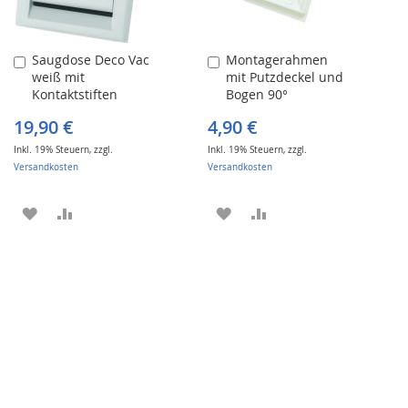
Saugdose Deco Vac
Montagerahmen
In
In
weiß mit
mit Putzdeckel und
den
den
Kontaktstiften
Bogen 90°
Warenkorb
Warenkorb
19,90 €
4,90 €
Inkl. 19% Steuern
,
zzgl.
Inkl. 19% Steuern
,
zzgl.
Versandkosten
Versandkosten
ZUR
ZUR
ZUR
ZUR
WUNSCHLISTE
VERGLEICHSLISTE
WUNSCHLISTE
VERGLEICHSLISTE
HINZUFÜGEN
HINZUFÜGEN
HINZUFÜGEN
HINZUFÜGEN