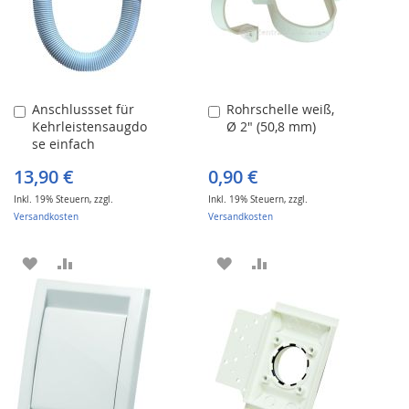
Anschlussset für
Rohrschelle weiß,
In
In
Kehrleistensaugdo
Ø 2" (50,8 mm)
den
den
se einfach
Warenkorb
Warenkorb
13,90 €
0,90 €
Inkl. 19% Steuern
,
zzgl.
Inkl. 19% Steuern
,
zzgl.
Versandkosten
Versandkosten
ZUR
ZUR
ZUR
ZUR
WUNSCHLISTE
VERGLEICHSLISTE
WUNSCHLISTE
VERGLEICHSLISTE
HINZUFÜGEN
HINZUFÜGEN
HINZUFÜGEN
HINZUFÜGEN