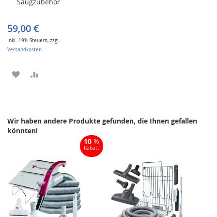
Saugzubehör
den
Warenkorb
59,00 €
Inkl. 19% Steuern
,
zzgl.
Versandkosten
ZUR
ZUR
WUNSCHLISTE
VERGLEICHSLISTE
HINZUFÜGEN
HINZUFÜGEN
Wir haben andere Produkte gefunden, die Ihnen gefallen
könnten!
10
%
Rabatt