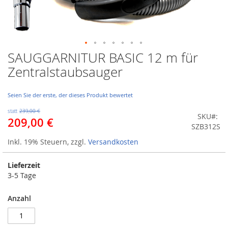
SAUGGARNITUR BASIC 12 m für
Zum
Anfang
Zentralstaubsauger
der
Bildergalerie
springen
Seien Sie der erste, der dieses Produkt bewertet
statt
239,00 €
SKU
209,00 €
Sonderangebot
SZB312S
Inkl. 19% Steuern
,
zzgl.
Versandkosten
Lieferzeit
3-5 Tage
Anzahl