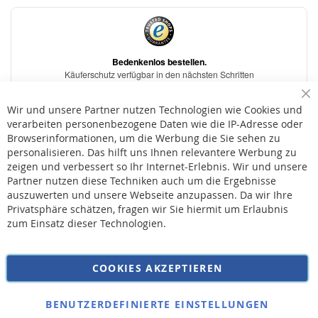
Sc
Wir und unsere Partner nutzen Technologien wie Cookies und
verarbeiten personenbezogene Daten wie die IP-Adresse oder
Browserinformationen, um die Werbung die Sie sehen zu
personalisieren. Das hilft uns Ihnen relevantere Werbung zu
* Bei der Lieferung auf deutsche Inseln wird ein Inselzuschlag von 15,00 € auf die
Versandkosten erhoben.
zeigen und verbessert so Ihr Internet-Erlebnis. Wir und unsere
Partner nutzen diese Techniken auch um die Ergebnisse
auszuwerten und unsere Webseite anzupassen. Da wir Ihre
AGB
Privatsphäre schätzen, fragen wir Sie hiermit um Erlaubnis
Widerruf
zum Einsatz dieser Technologien.
Versandkosten
Datenschutz
COOKIES AKZEPTIEREN
Impressum
Kontakt
BENUTZERDEFINIERTE EINSTELLUNGEN