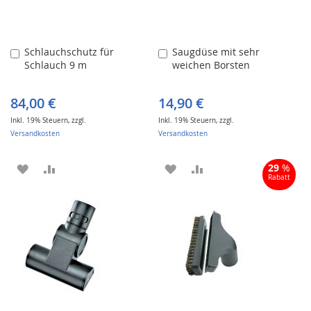
Schlauchschutz für
Saugdüse mit sehr
In
In
Schlauch 9 m
weichen Borsten
den
den
Warenkorb
Warenkorb
84,00 €
14,90 €
Inkl. 19% Steuern
,
zzgl.
Inkl. 19% Steuern
,
zzgl.
Versandkosten
Versandkosten
ZUR
ZUR
ZUR
ZUR
29
%
Rabatt
WUNSCHLISTE
VERGLEICHSLISTE
WUNSCHLISTE
VERGLEICHSLISTE
HINZUFÜGEN
HINZUFÜGEN
HINZUFÜGEN
HINZUFÜGEN