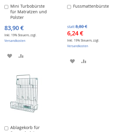
Mini Turbobürste
Fussmattenbürste
In
In
für Matratzen und
den
den
Polster
Warenkorb
Warenkorb
83,90 €
8,80 €
statt
Sonderangebot
6,24 €
Inkl. 19% Steuern
,
zzgl.
Inkl. 19% Steuern
,
zzgl.
Versandkosten
Versandkosten
ZUR
ZUR
ZUR
ZUR
WUNSCHLISTE
VERGLEICHSLISTE
WUNSCHLISTE
VERGLEICHSLISTE
HINZUFÜGEN
HINZUFÜGEN
HINZUFÜGEN
HINZUFÜGEN
Ablagekorb für
In