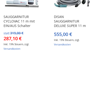
SAUGGARNITUR
DISAN
CYCLOVAC 11 m mit
SAUGGARNITUR
EIN/AUS Schalter
DELUXE SUPER 11 m
319,00 €
555,00 €
statt
Sonderangebot
287,10 €
Inkl. 19% Steuern
,
zzgl.
Inkl. 19% Steuern
,
zzgl.
Versandkosten
Versandkosten