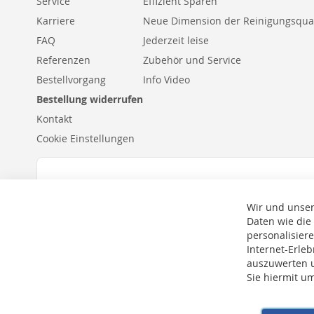
Service
Effizient Sparen
Karriere
Neue Dimension der Reinigungsqual
FAQ
Jederzeit leise
Referenzen
Zubehör und Service
Bestellvorgang
Info Video
Bestellung widerrufen
Kontakt
Cookie Einstellungen
Wir und unser
Daten wie die
personalisier
Internet-Erle
auszuwerten u
Sie hiermit u
* Bei der Lieferung auf deutsche Inseln wird ein Inselzuschlag von 15,00 € 