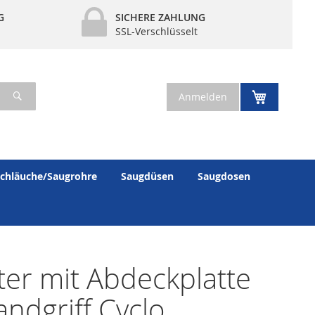
G
SICHERE ZAHLUNG
SSL-Verschlüsselt
Suche
Mein War
Anmelden
chläuche/Saugrohre
Saugdüsen
Saugdosen
ter mit Abdeckplatte
andgriff Cyclo