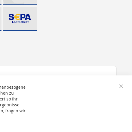
onenbezogene
Schli
ehen zu
rt so Ihr
Ergebnisse
n, fragen wir