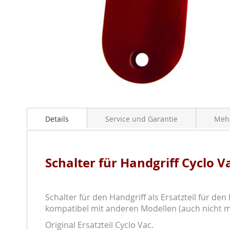
Zum
Anfang
Details
Service und Garantie
Mehr
der
Bildergalerie
springen
Schalter für Handgriff Cyclo 
Schalter für den Handgriff als Ersatzteil für de
kompatibel mit anderen Modellen (auch nicht m
Original Ersatzteil Cyclo Vac.