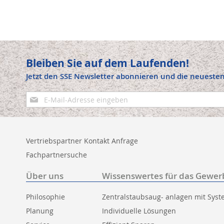
Bleiben Sie auf dem Laufenden!
Jetzt den SSE Newsletter abonnieren und die neuesten
Anmeldung
zum
Newsletter:
Vertriebspartner Kontakt Anfrage
Fachpartnersuche
Über uns
Wissenswertes für das Gewer
Philosophie
Zentralstaubsaug- anlagen mit Sys
Planung
Individuelle Lösungen