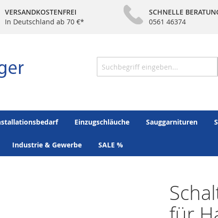
VERSANDKOSTENFREI
SCHNELLE BERATUN
In Deutschland ab 70 €*
0561 46374
Suche
nstallationsbedarf
Einzugschläuche
Sauggarnituren
S
Industrie & Gewerbe
SALE %
Schal
für H