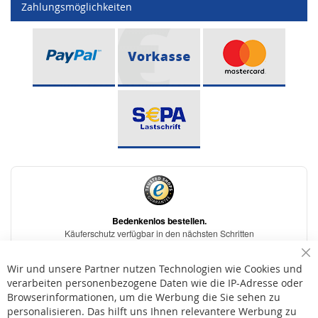
Zahlungsmöglichkeiten
Sc
Wir und unsere Partner nutzen Technologien wie Cookies und
verarbeiten personenbezogene Daten wie die IP-Adresse oder
Browserinformationen, um die Werbung die Sie sehen zu
personalisieren. Das hilft uns Ihnen relevantere Werbung zu
* Bei der Lieferung auf deutsche Inseln wird ein Inselzuschlag von 15,00 € auf die