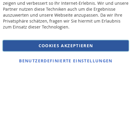
Versandkosten erhoben.
zeigen und verbessert so Ihr Internet-Erlebnis. Wir und unsere
Partner nutzen diese Techniken auch um die Ergebnisse
auszuwerten und unsere Webseite anzupassen. Da wir Ihre
AGB
Privatsphäre schätzen, fragen wir Sie hiermit um Erlaubnis
Widerruf
zum Einsatz dieser Technologien.
Versandkosten
Datenschutz
COOKIES AKZEPTIEREN
Impressum
Kontakt
BENUTZERDEFINIERTE EINSTELLUNGEN
Copyright © 2026 SSE Zentralstaubsauger