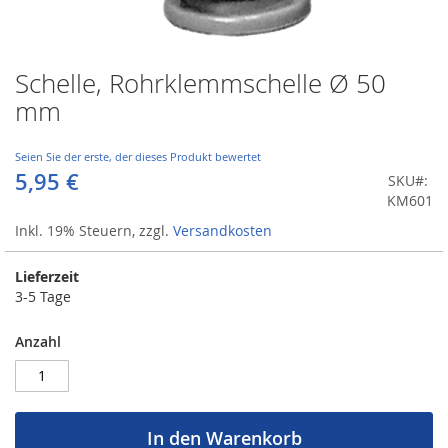
Schelle, Rohrklemmschelle Ø 50
Zum
Anfang
mm
der
Bildergalerie
springen
Seien Sie der erste, der dieses Produkt bewertet
5,95 €
SKU
KM601
Inkl. 19% Steuern
,
zzgl.
Versandkosten
Lieferzeit
3-5 Tage
Anzahl
In den Warenkorb