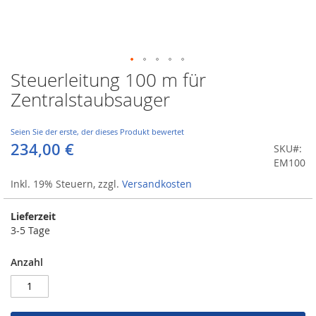
Steuerleitung 100 m für
Zum
Anfang
Zentralstaubsauger
der
Bildergalerie
springen
Seien Sie der erste, der dieses Produkt bewertet
234,00 €
SKU
EM100
Inkl. 19% Steuern
,
zzgl.
Versandkosten
Lieferzeit
3-5 Tage
Anzahl