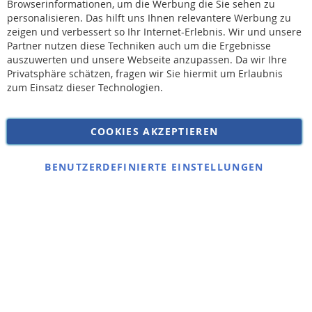
Browserinformationen, um die Werbung die Sie sehen zu
personalisieren. Das hilft uns Ihnen relevantere Werbung zu
* Bei der Lieferung auf deutsche Inseln wird ein Inselzuschlag von 15,00 € auf die
Versandkosten erhoben.
zeigen und verbessert so Ihr Internet-Erlebnis. Wir und unsere
Partner nutzen diese Techniken auch um die Ergebnisse
auszuwerten und unsere Webseite anzupassen. Da wir Ihre
AGB
Privatsphäre schätzen, fragen wir Sie hiermit um Erlaubnis
Widerruf
zum Einsatz dieser Technologien.
Versandkosten
Datenschutz
COOKIES AKZEPTIEREN
Impressum
Kontakt
BENUTZERDEFINIERTE EINSTELLUNGEN
Copyright © 2026 SSE Zentralstaubsauger