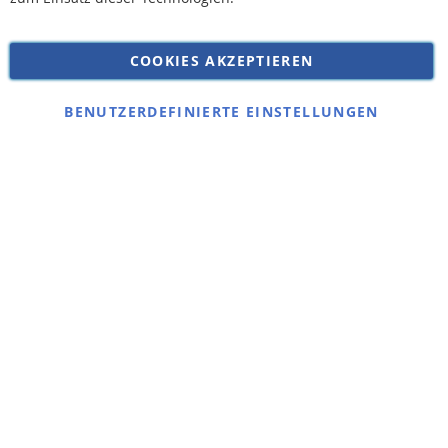
Versandkosten
Datenschutz
COOKIES AKZEPTIEREN
Impressum
Kontakt
BENUTZERDEFINIERTE EINSTELLUNGEN
Copyright © 2026 SSE Zentralstaubsauger