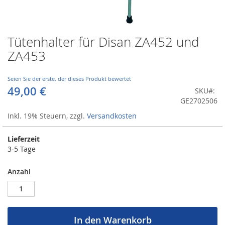
Tütenhalter für Disan ZA452 und
Zum
Anfang
ZA453
der
Bildergalerie
springen
Seien Sie der erste, der dieses Produkt bewertet
49,00 €
SKU
GE2702506
Inkl. 19% Steuern
,
zzgl.
Versandkosten
Lieferzeit
3-5 Tage
Anzahl
In den Warenkorb