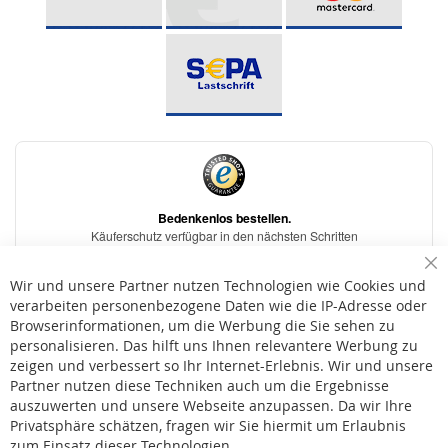
Sc
Wir und unsere Partner nutzen Technologien wie Cookies und
verarbeiten personenbezogene Daten wie die IP-Adresse oder
Browserinformationen, um die Werbung die Sie sehen zu
personalisieren. Das hilft uns Ihnen relevantere Werbung zu
* Bei der Lieferung auf deutsche Inseln wird ein Inselzuschlag von 15,00 € auf die
Versandkosten erhoben.
zeigen und verbessert so Ihr Internet-Erlebnis. Wir und unsere
Partner nutzen diese Techniken auch um die Ergebnisse
auszuwerten und unsere Webseite anzupassen. Da wir Ihre
AGB
Privatsphäre schätzen, fragen wir Sie hiermit um Erlaubnis
Widerruf
zum Einsatz dieser Technologien.