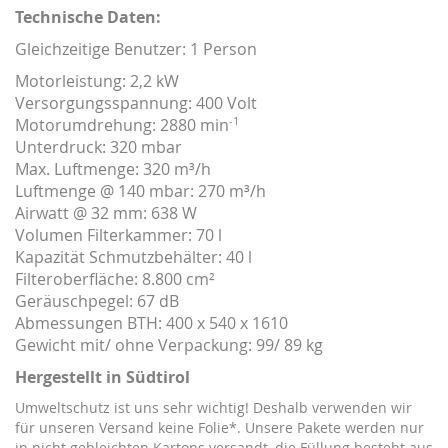
Technische Daten:
Gleichzeitige Benutzer: 1 Person
Motorleistung: 2,2 kW
Versorgungsspannung: 400 Volt
-1
Motorumdrehung: 2880 min
Unterdruck: 320 mbar
Max. Luftmenge: 320 m³/h
Luftmenge @ 140 mbar: 270 m³/h
Airwatt @ 32 mm: 638 W
Volumen Filterkammer: 70 l
Kapazität Schmutzbehälter: 40 l
Filteroberfläche: 8.800 cm²
Geräuschpegel: 67 dB
Abmessungen BTH: 400 x 540 x 1610
Gewicht mit/ ohne Verpackung: 99/ 89 kg
Hergestellt in Südtirol
Umweltschutz ist uns sehr wichtig! Deshalb verwenden wir
für unseren Versand keine Folie*. Unsere Pakete werden nur
in nicht gebleichten Kartons versandt, die Füllung besteht aus