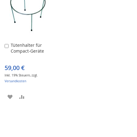
Tütenhalter für
In
Compact-Geräte
den
Warenkorb
59,00 €
Inkl. 19% Steuern
,
zzgl.
Versandkosten
ZUR
ZUR
WUNSCHLISTE
VERGLEICHSLISTE
HINZUFÜGEN
HINZUFÜGEN