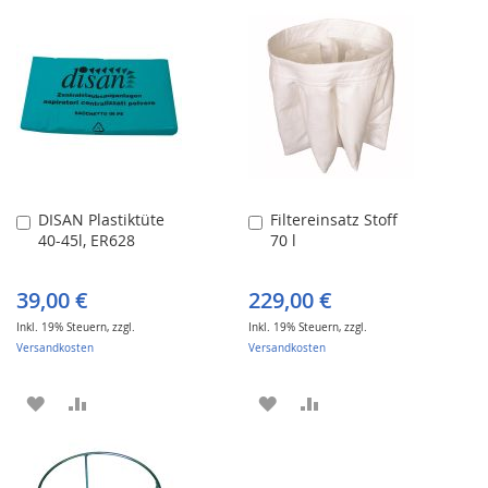
DISAN Plastiktüte
Filtereinsatz Stoff
In
In
40-45l, ER628
70 l
den
den
Warenkorb
Warenkorb
39,00 €
229,00 €
Inkl. 19% Steuern
,
zzgl.
Inkl. 19% Steuern
,
zzgl.
Versandkosten
Versandkosten
ZUR
ZUR
ZUR
ZUR
WUNSCHLISTE
VERGLEICHSLISTE
WUNSCHLISTE
VERGLEICHSLISTE
HINZUFÜGEN
HINZUFÜGEN
HINZUFÜGEN
HINZUFÜGEN