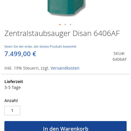
Zentralstaubsauger Disan 6406AF
Zum
Anfang
der
Seien Sie der erste, der dieses Produkt bewertet
Bildergalerie
7.499,00 €
SKU
springen
6406AF
Inkl. 19% Steuern
,
zzgl.
Versandkosten
Lieferzeit
3-5 Tage
Anzahl
In den Warenkorb