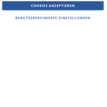
Datenschutz
COOKIES AKZEPTIEREN
Impressum
Kontakt
BENUTZERDEFINIERTE EINSTELLUNGEN
Copyright © 2026 SSE Zentralstaubsauger