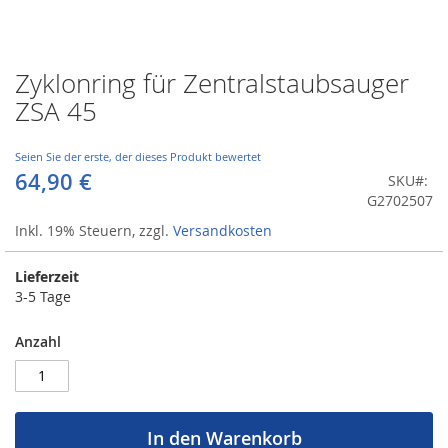
Zyklonring für Zentralstaubsauger
Zum
Anfang
ZSA 45
der
Bildergalerie
springen
Seien Sie der erste, der dieses Produkt bewertet
64,90 €
SKU
G2702507
Inkl. 19% Steuern
,
zzgl.
Versandkosten
Lieferzeit
3-5 Tage
Anzahl
In den Warenkorb