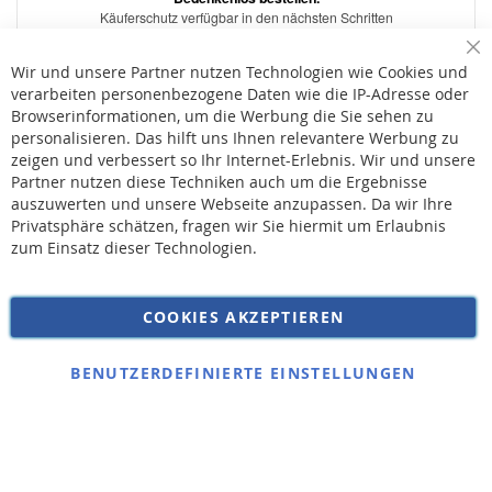
Sc
Wir und unsere Partner nutzen Technologien wie Cookies und
verarbeiten personenbezogene Daten wie die IP-Adresse oder
Browserinformationen, um die Werbung die Sie sehen zu
personalisieren. Das hilft uns Ihnen relevantere Werbung zu
* Bei der Lieferung auf deutsche Inseln wird ein Inselzuschlag von 15,00 € auf die
Versandkosten erhoben.
zeigen und verbessert so Ihr Internet-Erlebnis. Wir und unsere
Partner nutzen diese Techniken auch um die Ergebnisse
auszuwerten und unsere Webseite anzupassen. Da wir Ihre
AGB
Privatsphäre schätzen, fragen wir Sie hiermit um Erlaubnis
Widerruf
zum Einsatz dieser Technologien.
Versandkosten
Datenschutz
COOKIES AKZEPTIEREN
Impressum
Kontakt
BENUTZERDEFINIERTE EINSTELLUNGEN
Copyright © 2026 SSE Zentralstaubsauger