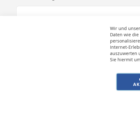
Wir und unser
Daten wie die
personalisier
Internet-Erle
auszuwerten u
Sie hiermit u
* Bei der Lieferung auf deutsche Inseln wird ein Inselzuschlag von 15,00 € 
AK
Copyright © 2026 SSE Zentralstaubsauger