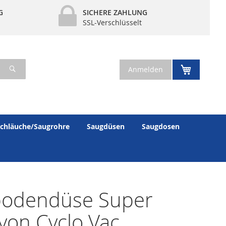
G
SICHERE ZAHLUNG
SSL-Verschlüsselt
Suche
Mein War
Anmelden
chläuche/Saugrohre
Saugdüsen
Saugdosen
bodendüse Super
von Cyclo Vac