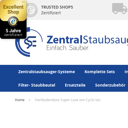
Direkt
TRUSTED SHOPS
zum
Zertifiziert
Inhalt
Zentralstaubsauger-Systeme
Komplette Sets
I
Filter- Staubbeutel
Ersatzteile
Sonderzubehör
Home
Hartbodendüse Super Luxe von Cyclo Vac
Zum
Ende
der
Bildergalerie