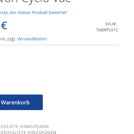
erste, der dieses Produkt bewertet
 €
SKU
TABRPL01C
ern
,
zzgl.
Versandkosten
n Warenkorb
CHLISTE HINZUFÜGEN
LEICHSLISTE HINZUFÜGEN