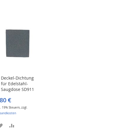
Deckel-Dichtung
In
für Edelstahl-
den
Saugdose SD911
Warenkorb
,80 €
l. 19% Steuern
,
zzgl.
sandkosten
ZUR
ZUR