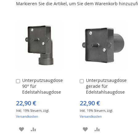
Markieren Sie die Artikel, um Sie dem Warenkorb hinzuzu
Unterputzsaugdose
Unterputzsaugdose
In
In
90° für
gerade für
den
den
Edelstahlsaugdose
Edelstahlsaugdose
Warenkorb
Warenkorb
22,90 €
22,90 €
Inkl. 19% Steuern
,
zzgl.
Inkl. 19% Steuern
,
zzgl.
Versandkosten
Versandkosten
ZUR
ZUR
ZUR
ZUR