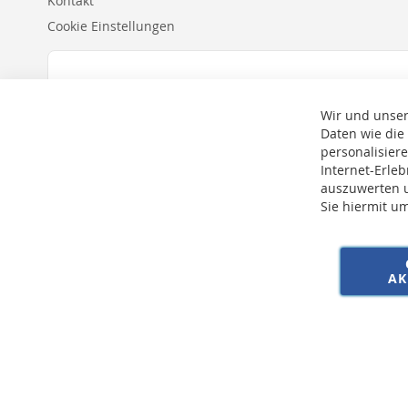
Kontakt
Cookie Einstellungen
Wir und unser
Daten wie die
personalisier
Internet-Erle
auszuwerten u
Sie hiermit u
* Bei der Lieferung auf deutsche Inseln wird ein Inselzuschlag von 15,00 € 
AK
Copyright © 2026 SSE Zentralstaubsauger