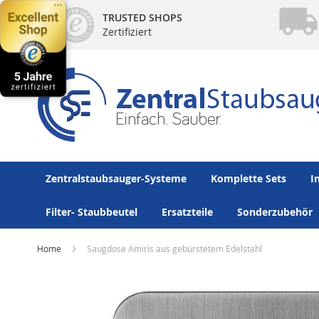
Direkt
TRUSTED SHOPS
zum
Zertifiziert
Inhalt
Zentralstaubsauger-Systeme
Komplette Sets
I
Filter- Staubbeutel
Ersatzteile
Sonderzubehör
Home
Saugdose Amiris aus gebürstetem Edelstahl
Zum
Ende
der
Bildergalerie