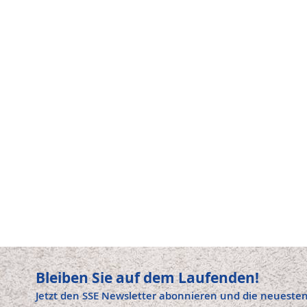
WUNSCHLISTE
VERGLEICHSLISTE
WUNSCHLISTE
VERGLEICHSLIST
HINZUFÜGEN
HINZUFÜGEN
HINZUFÜGEN
HINZUFÜGEN
Bleiben Sie auf dem Laufenden!
Jetzt den SSE Newsletter abonnieren und die neuesten