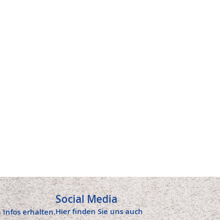
E
WUNSCHLISTE
VERGLEICHSLISTE
WUNSCHLISTE
VERGLEICHSLISTE
HINZUFÜGEN
HINZUFÜGEN
HINZUFÜGEN
HINZUFÜGEN
Social Media
Hier finden Sie uns auch
 Infos erhalten.