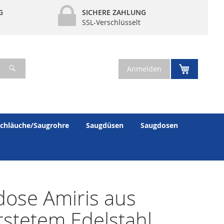
G
SICHERE ZAHLUNG
SSL-Verschlüsselt
Suche
Mein War
Anmelden
chläuche/Saugrohre
Saugdüsen
Saugdosen
ose Amiris aus
stetem Edelstahl