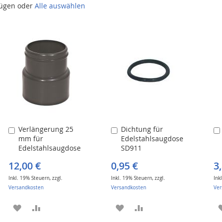
fügen oder
Alle auswählen
Verlängerung 25
Dichtung für
In
In
mm für
Edelstahlsaugdose
den
den
Edelstahlsaugdose
SD911
Warenkorb
Warenkorb
SD911
12,00 €
0,95 €
3
Inkl. 19% Steuern
,
zzgl.
Inkl. 19% Steuern
,
zzgl.
Ink
Versandkosten
Versandkosten
Ver
ZUR
ZUR
ZUR
ZUR