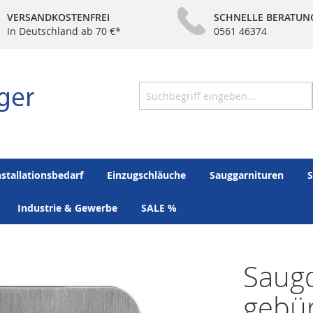
VERSANDKOSTENFREI
SCHNELLE BERATUN
In Deutschland ab 70 €*
0561 46374
Suche
nstallationsbedarf
Einzugschläuche
Sauggarnituren
S
Industrie & Gewerbe
SALE %
Saugd
gebür