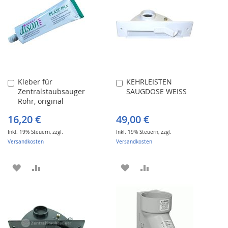
Kleber für
KEHRLEISTEN
In
In
Zentralstaubsauger
SAUGDOSE WEISS
den
den
Rohr, original
Warenkorb
Warenkorb
DISAN
16,20 €
49,00 €
Inkl. 19% Steuern
,
zzgl.
Inkl. 19% Steuern
,
zzgl.
Versandkosten
Versandkosten
ZUR
ZUR
ZUR
ZUR
WUNSCHLISTE
VERGLEICHSLISTE
WUNSCHLISTE
VERGLEICHSLISTE
HINZUFÜGEN
HINZUFÜGEN
HINZUFÜGEN
HINZUFÜGEN