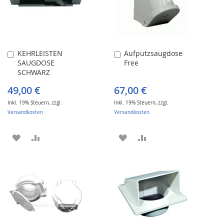
KEHRLEISTEN
Aufputzsaugdose
In
In
SAUGDOSE
Free
den
den
SCHWARZ
Warenkorb
Warenkorb
49,00 €
67,00 €
Inkl. 19% Steuern
,
zzgl.
Inkl. 19% Steuern
,
zzgl.
Versandkosten
Versandkosten
ZUR
ZUR
ZUR
ZUR
WUNSCHLISTE
VERGLEICHSLISTE
WUNSCHLISTE
VERGLEICHSLISTE
HINZUFÜGEN
HINZUFÜGEN
HINZUFÜGEN
HINZUFÜGEN