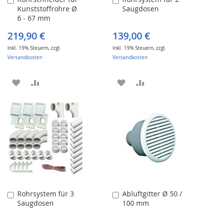
Kunststoffrohre Ø
Saugdosen
den
den
6 - 67 mm
Warenkorb
Warenkorb
219,90 €
139,00 €
Inkl. 19% Steuern
,
zzgl.
Inkl. 19% Steuern
,
zzgl.
Versandkosten
Versandkosten
ZUR
ZUR
ZUR
ZUR
WUNSCHLISTE
VERGLEICHSLISTE
WUNSCHLISTE
VERGLEICHSLISTE
HINZUFÜGEN
HINZUFÜGEN
HINZUFÜGEN
HINZUFÜGEN
Rohrsystem für 3
Abluftgitter Ø 50 /
In
In
Saugdosen
100 mm
den
den
Warenkorb
Warenkorb