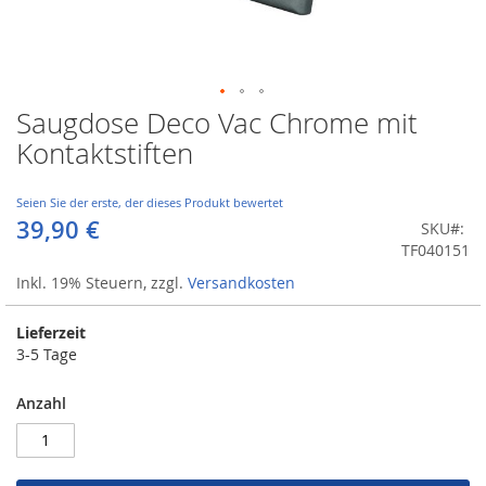
Saugdose Deco Vac Chrome mit
Zum
Anfang
Kontaktstiften
der
Bildergalerie
springen
Seien Sie der erste, der dieses Produkt bewertet
39,90 €
SKU
TF040151
Inkl. 19% Steuern
,
zzgl.
Versandkosten
Lieferzeit
3-5 Tage
Anzahl