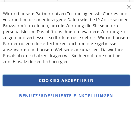
Sc
Wir und unsere Partner nutzen Technologien wie Cookies und
verarbeiten personenbezogene Daten wie die IP-Adresse oder
Browserinformationen, um die Werbung die Sie sehen zu
personalisieren. Das hilft uns Ihnen relevantere Werbung zu
* Bei der Lieferung auf deutsche Inseln wird ein Inselzuschlag von 15,00 € auf die
Versandkosten erhoben.
zeigen und verbessert so Ihr Internet-Erlebnis. Wir und unsere
Partner nutzen diese Techniken auch um die Ergebnisse
auszuwerten und unsere Webseite anzupassen. Da wir Ihre
AGB
Privatsphäre schätzen, fragen wir Sie hiermit um Erlaubnis
Widerruf
zum Einsatz dieser Technologien.
Versandkosten
Datenschutz
COOKIES AKZEPTIEREN
Impressum
Kontakt
BENUTZERDEFINIERTE EINSTELLUNGEN
Copyright © 2026 SSE Zentralstaubsauger