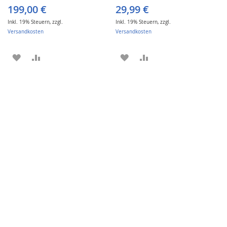
199,00 €
29,99 €
Inkl. 19% Steuern
,
zzgl.
Inkl. 19% Steuern
,
zzgl.
Versandkosten
Versandkosten
ZUR
ZUR
ZUR
ZUR
WUNSCHLISTE
VERGLEICHSLISTE
WUNSCHLISTE
VERGLEICHSLISTE
HINZUFÜGEN
HINZUFÜGEN
HINZUFÜGEN
HINZUFÜGEN