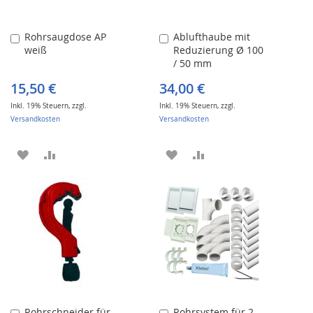
Rohrsaugdose AP
Ablufthaube mit
In
In
weiß
Reduzierung Ø 100
den
den
/ 50 mm
Warenkorb
Warenkorb
15,50 €
34,00 €
Inkl. 19% Steuern
,
zzgl.
Inkl. 19% Steuern
,
zzgl.
Versandkosten
Versandkosten
ZUR
ZUR
ZUR
ZUR
WUNSCHLISTE
VERGLEICHSLISTE
WUNSCHLISTE
VERGLEICHSLISTE
HINZUFÜGEN
HINZUFÜGEN
HINZUFÜGEN
HINZUFÜGEN
Rohrschneider für
Rohrsystem für 2
In
In