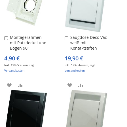
Montagerahmen
Saugdose Deco Vac
In
In
mit Putzdeckel und
weiß mit
den
den
Bogen 90°
Kontaktstiften
Warenkorb
Warenkorb
4,90 €
19,90 €
Inkl. 19% Steuern
,
zzgl.
Inkl. 19% Steuern
,
zzgl.
Versandkosten
Versandkosten
ZUR
ZUR
ZUR
ZUR
WUNSCHLISTE
VERGLEICHSLISTE
WUNSCHLISTE
VERGLEICHSLISTE
HINZUFÜGEN
HINZUFÜGEN
HINZUFÜGEN
HINZUFÜGEN