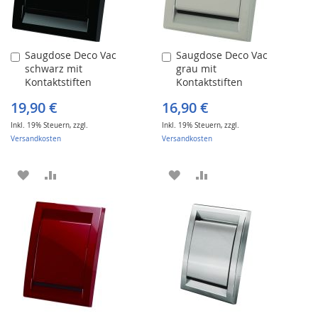
Saugdose Deco Vac
Saugdose Deco Vac
In
In
schwarz mit
grau mit
den
den
Kontaktstiften
Kontaktstiften
Warenkorb
Warenkorb
19,90 €
16,90 €
Inkl. 19% Steuern
,
zzgl.
Inkl. 19% Steuern
,
zzgl.
Versandkosten
Versandkosten
ZUR
ZUR
ZUR
ZUR
WUNSCHLISTE
VERGLEICHSLISTE
WUNSCHLISTE
VERGLEICHSLISTE
HINZUFÜGEN
HINZUFÜGEN
HINZUFÜGEN
HINZUFÜGEN