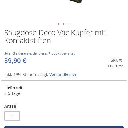
Saugdose Deco Vac Kupfer mit
Zum
Anfang
Kontaktstiften
der
Bildergalerie
springen
Seien Sie der erste, der dieses Produkt bewertet
39,90 €
SKU
TF040154
Inkl. 19% Steuern
,
zzgl.
Versandkosten
Lieferzeit
3-5 Tage
Anzahl