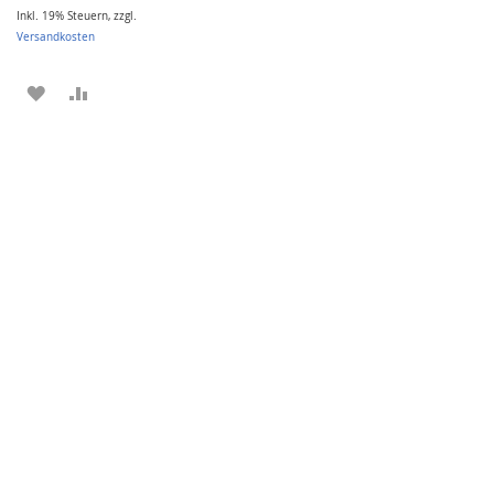
Inkl. 19% Steuern
,
zzgl.
Versandkosten
ZUR
ZUR
WUNSCHLISTE
VERGLEICHSLISTE
HINZUFÜGEN
HINZUFÜGEN