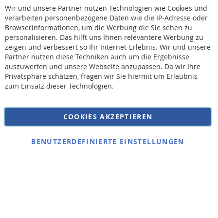
Sc
Wir und unsere Partner nutzen Technologien wie Cookies und
verarbeiten personenbezogene Daten wie die IP-Adresse oder
Browserinformationen, um die Werbung die Sie sehen zu
personalisieren. Das hilft uns Ihnen relevantere Werbung zu
* Bei der Lieferung auf deutsche Inseln wird ein Inselzuschlag von 15,00 € auf die
Versandkosten erhoben.
zeigen und verbessert so Ihr Internet-Erlebnis. Wir und unsere
Partner nutzen diese Techniken auch um die Ergebnisse
auszuwerten und unsere Webseite anzupassen. Da wir Ihre
AGB
Privatsphäre schätzen, fragen wir Sie hiermit um Erlaubnis
Widerruf
zum Einsatz dieser Technologien.
Versandkosten
Datenschutz
COOKIES AKZEPTIEREN
Impressum
Kontakt
BENUTZERDEFINIERTE EINSTELLUNGEN
Copyright © 2026 SSE Zentralstaubsauger