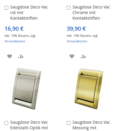
Saugdose Deco Vac
Saugdose Deco Vac
In
In
rot mit
Chrome mit
den
den
Kontaktstiften
Kontaktstiften
Warenkorb
Warenkorb
16,90 €
39,90 €
Inkl. 19% Steuern
,
zzgl.
Inkl. 19% Steuern
,
zzgl.
Versandkosten
Versandkosten
ZUR
ZUR
ZUR
ZUR
WUNSCHLISTE
VERGLEICHSLISTE
WUNSCHLISTE
VERGLEICHSLISTE
HINZUFÜGEN
HINZUFÜGEN
HINZUFÜGEN
HINZUFÜGEN
Saugdose Deco Vac
Saugdose Deco Vac
In
In
Edelstahl-Optik mit
Messing mit
den
den