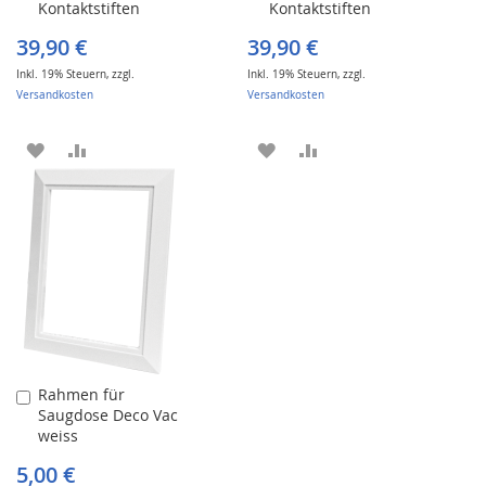
Kontaktstiften
Kontaktstiften
Warenkorb
Warenkorb
39,90 €
39,90 €
Inkl. 19% Steuern
,
zzgl.
Inkl. 19% Steuern
,
zzgl.
Versandkosten
Versandkosten
ZUR
ZUR
ZUR
ZUR
WUNSCHLISTE
VERGLEICHSLISTE
WUNSCHLISTE
VERGLEICHSLISTE
HINZUFÜGEN
HINZUFÜGEN
HINZUFÜGEN
HINZUFÜGEN
Rahmen für
In
Saugdose Deco Vac
den
weiss
Warenkorb
5,00 €