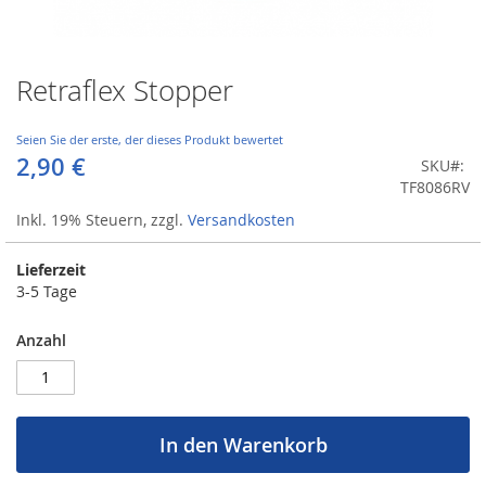
Retraflex Stopper
Zum
Anfang
der
Seien Sie der erste, der dieses Produkt bewertet
Bildergalerie
2,90 €
SKU
springen
TF8086RV
Inkl. 19% Steuern
,
zzgl.
Versandkosten
Lieferzeit
3-5 Tage
Anzahl
In den Warenkorb