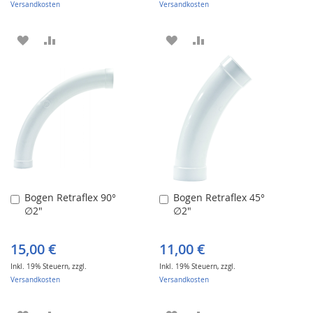
Versandkosten
Versandkosten
ZUR
ZUR
ZUR
ZUR
WUNSCHLISTE
VERGLEICHSLISTE
WUNSCHLISTE
VERGLEICHSLISTE
HINZUFÜGEN
HINZUFÜGEN
HINZUFÜGEN
HINZUFÜGEN
Bogen Retraflex 90°
Bogen Retraflex 45°
In
In
∅2"
∅2"
den
den
Warenkorb
Warenkorb
15,00 €
11,00 €
Inkl. 19% Steuern
,
zzgl.
Inkl. 19% Steuern
,
zzgl.
Versandkosten
Versandkosten