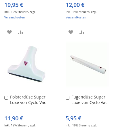
19,95 €
12,90 €
Inkl. 19% Steuern
,
zzgl.
Inkl. 19% Steuern
,
zzgl.
Versandkosten
Versandkosten
ZUR
ZUR
ZUR
ZUR
WUNSCHLISTE
VERGLEICHSLISTE
WUNSCHLISTE
VERGLEICHSLISTE
HINZUFÜGEN
HINZUFÜGEN
HINZUFÜGEN
HINZUFÜGEN
Polsterdüse Super
Fugendüse Super
In
In
Luxe von Cyclo Vac
Luxe von Cyclo Vac
den
den
Warenkorb
Warenkorb
11,90 €
5,95 €
Inkl. 19% Steuern
,
zzgl.
Inkl. 19% Steuern
,
zzgl.