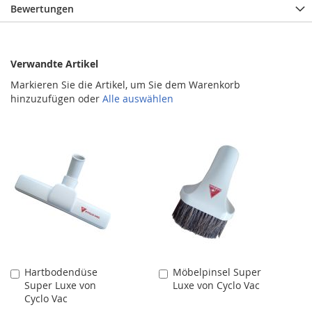
Bewertungen
Verwandte Artikel
Markieren Sie die Artikel, um Sie dem Warenkorb
hinzuzufügen oder
Alle auswählen
Hartbodendüse
Möbelpinsel Super
In
In
Super Luxe von
Luxe von Cyclo Vac
den
den
Cyclo Vac
Warenkorb
Warenkorb