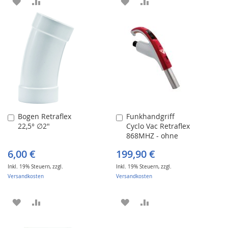
ZUR
ZUR
ZUR
ZUR
WUNSCHLISTE
VERGLEICHSLISTE
WUNSCHLISTE
VERGLEICHSLISTE
HINZUFÜGEN
HINZUFÜGEN
HINZUFÜGEN
HINZUFÜGEN
Bogen Retraflex
Funkhandgriff
In
In
22,5° ∅2"
Cyclo Vac Retraflex
den
den
868MHZ - ohne
Warenkorb
Warenkorb
Zubehör
6,00 €
199,90 €
Inkl. 19% Steuern
,
zzgl.
Inkl. 19% Steuern
,
zzgl.
Versandkosten
Versandkosten
ZUR
ZUR
ZUR
ZUR
WUNSCHLISTE
VERGLEICHSLISTE
WUNSCHLISTE
VERGLEICHSLISTE