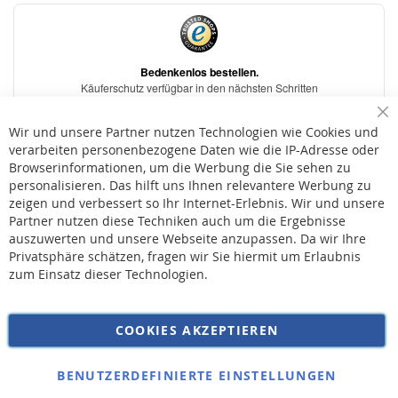
Sc
Wir und unsere Partner nutzen Technologien wie Cookies und
verarbeiten personenbezogene Daten wie die IP-Adresse oder
Browserinformationen, um die Werbung die Sie sehen zu
personalisieren. Das hilft uns Ihnen relevantere Werbung zu
* Bei der Lieferung auf deutsche Inseln wird ein Inselzuschlag von 15,00 € auf die
Versandkosten erhoben.
zeigen und verbessert so Ihr Internet-Erlebnis. Wir und unsere
Partner nutzen diese Techniken auch um die Ergebnisse
auszuwerten und unsere Webseite anzupassen. Da wir Ihre
AGB
Privatsphäre schätzen, fragen wir Sie hiermit um Erlaubnis
Widerruf
zum Einsatz dieser Technologien.
Versandkosten
Datenschutz
COOKIES AKZEPTIEREN
Impressum
Kontakt
BENUTZERDEFINIERTE EINSTELLUNGEN