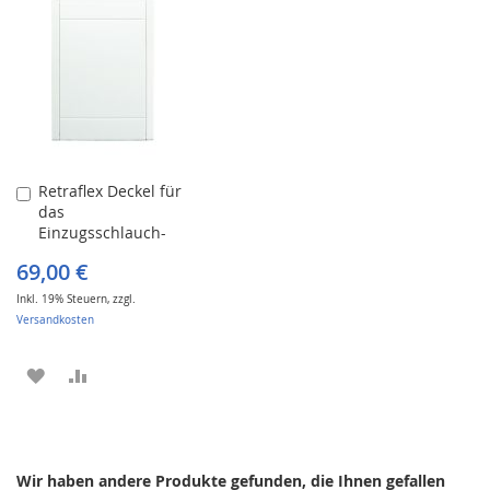
HINZUFÜGEN
HINZUFÜGEN
HINZUFÜGEN
HINZUFÜGEN
Retraflex Deckel für
In
das
den
Einzugsschlauch-
Warenkorb
System
69,00 €
Inkl. 19% Steuern
,
zzgl.
Versandkosten
ZUR
ZUR
WUNSCHLISTE
VERGLEICHSLISTE
HINZUFÜGEN
HINZUFÜGEN
Wir haben andere Produkte gefunden, die Ihnen gefallen